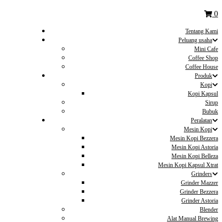
0
Tentang Kami
Peluang usaha
Mini Cafe
Coffee Shop
Coffee House
Produk
Kopi
Kopi Kapsul
Sirup
Bubuk
Peralatan
Mesin Kopi
Mesin Kopi Bezzera
Mesin Kopi Astoria
Mesin Kopi Belleza
Mesin Kopi Kapsul Xtrat
Grinders
Grinder Mazzer
Grinder Bezzera
Grinder Astoria
Blender
Alat Manual Brewing