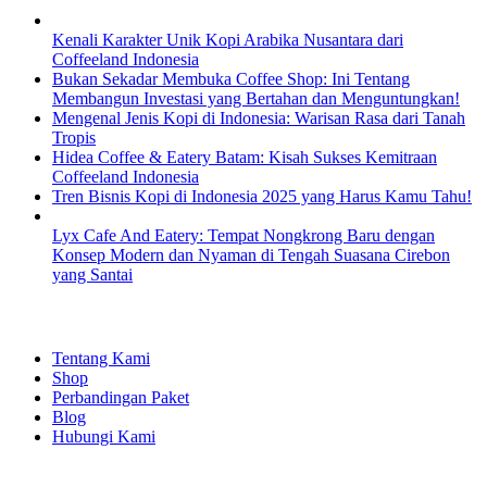
Kenali Karakter Unik Kopi Arabika Nusantara dari
Coffeeland Indonesia
Bukan Sekadar Membuka Coffee Shop: Ini Tentang
Membangun Investasi yang Bertahan dan Menguntungkan!
Mengenal Jenis Kopi di Indonesia: Warisan Rasa dari Tanah
Tropis
Hidea Coffee & Eatery Batam: Kisah Sukses Kemitraan
Coffeeland Indonesia
Tren Bisnis Kopi di Indonesia 2025 yang Harus Kamu Tahu!
Lyx Cafe And Eatery: Tempat Nongkrong Baru dengan
Konsep Modern dan Nyaman di Tengah Suasana Cirebon
yang Santai
EXPLORE
Tentang Kami
Shop
Perbandingan Paket
Blog
Hubungi Kami
SHOPPING