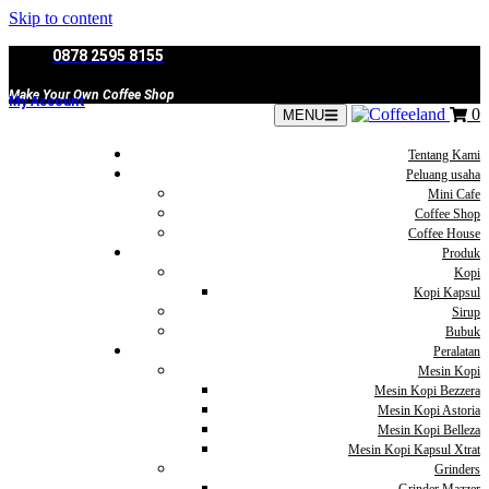
Skip to content
0878 2595 8155
Make Your Own Coffee Shop
My Account
0
MENU
Tentang Kami
Peluang usaha
Mini Cafe
Coffee Shop
Coffee House
Produk
Kopi
Kopi Kapsul
Sirup
Bubuk
Peralatan
Mesin Kopi
Mesin Kopi Bezzera
Mesin Kopi Astoria
Mesin Kopi Belleza
Mesin Kopi Kapsul Xtrat
Grinders