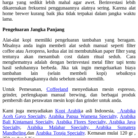
harga yang sedikit lebih mahal agar awet. Berinvestasi lebih
dikarenakan frekuensi penggunaannya alatnya sering. Karena alat
home brewer kurang baik jika tidak terpakai dalam jangka waktu
lama.
Pengeluaran Jangka Panjang
Alat-alat kopi memiliki pengeluaran tambahan yang beragam.
Misalnya anda ingin membeli alat seduh manual seperti filter
coffee atau Aeropress, kedua alat ini membutuhkan paper filter
yang
tentunya akan menambah cost dalam ritual seduh. Cara
menghematnya adalah dengan berinvestasi metal filter
tapi tentu
hasil seduhannya berbeda. Jika tak ingin mengeluarkan biaya
tambahan lain (selain membeli kopi) sebaiknya
mempertimbangkannya dulu sebelum salah memilih.
Untuk Pemesanan,
Coffeeland
menyediakan mesin espresso,
grinder, perlengkapan manual brewing, dan berbagai produk
pembersih dan perawatan mesin kopi dan grinder untuk anda.
Kami juga menyadiakan
Kopi Arabik
a asli Indonesia,
Arabika
Aceh Gayo Specialty
,
Arabika Papua Wamena Specialty,
Arabika
Bali Kintamani Specialty
,
Arabika Flores Specialty
,
Arabika Java
Specialty
,
Arabika Malabar Specialty
,
Arabika Sumatera
Mandheling
,dan
Arabika Toraja Specialty
. Kemasan mulai 120 gr ,