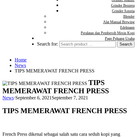
Grinder Mazzer
Grinder Bezzera
Grinder Astoria
Blender
Alat Manual Brewing
Edelmann
Peralatan dan Pembersih Mesin Kopi
Page Peluang Usaha
Search for:
Home
News
TIPS MEMERAWAT FRENCH PRESS
TIPS
MEMERAWAT FRENCH PRESS
News
·
September 6, 2021
September 7, 2021
TIPS MEMERAWAT FRENCH PRESS
French Press dikenal sebagai salah satu cara seduh kopi yang