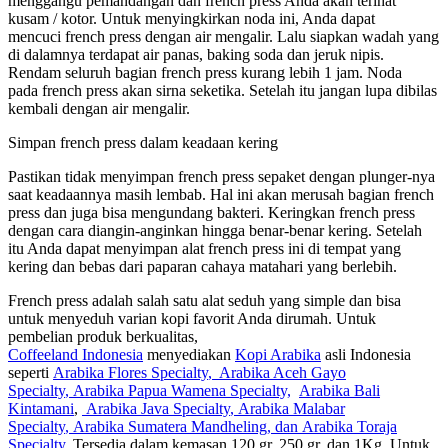
menggangu pemandangan dan french press Anda akan terihat
kusam / kotor. Untuk menyingkirkan noda ini, Anda dapat
mencuci french press dengan air mengalir. Lalu siapkan wadah yang
di dalamnya terdapat air panas, baking soda dan jeruk nipis.
Rendam seluruh bagian french press kurang lebih 1 jam. Noda
pada french press akan sirna seketika. Setelah itu jangan lupa dibilas
kembali dengan air mengalir.
Simpan french press dalam keadaan kering
Pastikan tidak menyimpan french press sepaket dengan plunger-nya
saat keadaannya masih lembab. Hal ini akan merusah bagian french
press dan juga bisa mengundang bakteri. Keringkan french press
dengan cara diangin-anginkan hingga benar-benar kering. Setelah
itu Anda dapat menyimpan alat french press ini di tempat yang
kering dan bebas dari paparan cahaya matahari yang berlebih.
French press adalah salah satu alat seduh yang simple dan bisa
untuk menyeduh varian kopi favorit Anda dirumah. Untuk
pembelian produk berkualitas,
Coffeeland Indonesia
menyediakan
Kopi Arabika
asli Indonesia
seperti
Arabika Flores Specialty
, Arabika Aceh Gayo
Specialty
,
Arabika Papua Wamena Specialty,
Arabika Bali
Kintamani
,
Arabika Java Specialty
,
Arabika Malabar
Specialty
,
Arabika Sumatera Mandheling
, dan
Arabika Toraja
Specialty.
Tersedia dalam kemasan 120 gr, 250 gr, dan 1Kg. Untuk