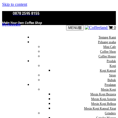
Skip to content
0878 2595 8155
Make Your Own Coffee Shop
My Account
0
MENU
Tentang Kami
Peluang usaha
Mini Cafe
Coffee Shop
Coffee House
Produk
Kopi
Kopi Kapsul
Sirup
Bubuk
Peralatan
Mesin Kopi
Mesin Kopi Bezzera
Mesin Kopi Astoria
Mesin Kopi Belleza
Mesin Kopi Kapsul Xtrat
Grinders