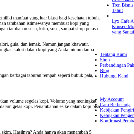
Tren Bisni
Tahu!
iliki manfaat yang luar biasa bagi kesehatan tubuh.
Lyx Cafe A
han tambahan istimewanya membuat kopi yang
Konsep Mod
engan tambahan susu, krim, susu, sampai sirup perasa
yang Santa
EXPLORE
lori, gula, dan lemak. Namun jangan khawatir,
mangkas kalori dalam kopi yang Anda minum tanpa
Tentang Kami
Shop
Perbandingan Pak
Blog
gan berbagai taburan rempah seperti bubuk pala,
Hubungi Kami
SHOPPING
My Account
tkan volume segelas kopi. Volume yang meningkat
Cara Berbelanja
dalam gelas kopi. Penambahan es ke dalam kopi bisa
Kebijakan Pengir
Kebijakan Penge
Konfirmasi Pemb
LET'S CON
usu skim. Hasilnya? Anda hanya akan menambah 5