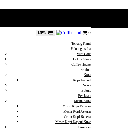
0
MENU
Tentang Kami
Peluang usaha
Mini Cafe
Coffee Shop
Coffee House
Produk
Kopi
Kopi Kapsul
Sirup
Bubuk
Peralatan
Mesin Kopi
Mesin Kopi Bezzera
Mesin Kopi Astoria
Mesin Kopi Belleza
Mesin Kopi Kapsul Xtrat
Grinders