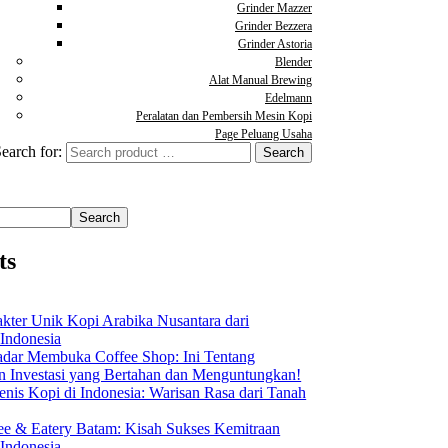
Grinder Mazzer
Grinder Bezzera
Grinder Astoria
Blender
Alat Manual Brewing
Edelmann
Peralatan dan Pembersih Mesin Kopi
Page Peluang Usaha
earch for:
Search
ts
akter Unik Kopi Arabika Nusantara dari
 Indonesia
dar Membuka Coffee Shop: Ini Tentang
Investasi yang Bertahan dan Menguntungkan!
nis Kopi di Indonesia: Warisan Rasa dari Tanah
ee & Eatery Batam: Kisah Sukses Kemitraan
 Indonesia