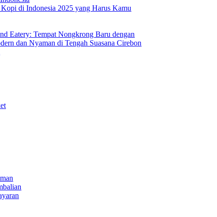
s Kopi di Indonesia 2025 yang Harus Kamu
nd Eatery: Tempat Nongkrong Baru dengan
ern dan Nyaman di Tengah Suasana Cirebon
i
et
iman
mbalian
ayaran
NECT