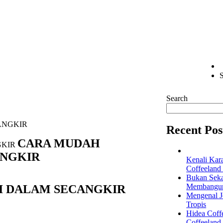
S
Search
ANGKIR
Recent Pos
CARA MUDAH
ANGKIR
Kenali Kar
Coffeeland
Bukan Seka
Membangun 
I DALAM SECANGKIR
Mengenal Je
Tropis
Hidea Coff
Coffeeland