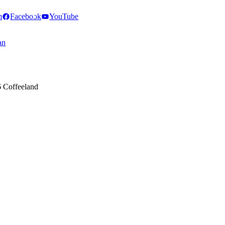
m
Facebook
YouTube
an
 Coffeeland