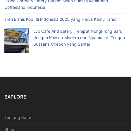
Hidea Coffee & Eatery Batam: Kisah Sukses Kemitraan
Coffeeland Indonesia
Tren Bisnis Kopi di Indonesia 2025 yang Harus Kamu Tahu!
Lyx Cafe And Eatery: Tempat Nongkrong Baru
dengan Konsep Modern dan Nyaman di Tengah
Suasana Cirebon yang Santai
EXPLORE
Tentang Kami
Shop