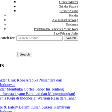
Grinder Mazzer
Grinder Bezzera
Grinder Astoria
Blender
Alat Manual Brewing
Edelmann
Peralatan dan Pembersih Mesin Kopi
Page Peluang Usaha
earch for:
Search
ts
akter Unik Kopi Arabika Nusantara dari
 Indonesia
dar Membuka Coffee Shop: Ini Tentang
Investasi yang Bertahan dan Menguntungkan!
nis Kopi di Indonesia: Warisan Rasa dari Tanah
ee & Eatery Batam: Kisah Sukses Kemitraan
 Indonesia