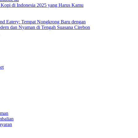
s Kopi di Indonesia 2025 yang Harus Kamu
nd Eatery: Tempat Nongkrong Baru dengan
ern dan Nyaman di Tengah Suasana Cirebon
i
et
iman
mbalian
ayaran
NECT