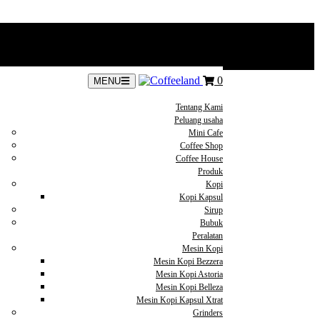
0
MENU
Tentang Kami
Peluang usaha
Mini Cafe
Coffee Shop
Coffee House
Produk
Kopi
Kopi Kapsul
Sirup
Bubuk
Peralatan
Mesin Kopi
Mesin Kopi Bezzera
Mesin Kopi Astoria
Mesin Kopi Belleza
Mesin Kopi Kapsul Xtrat
Grinders