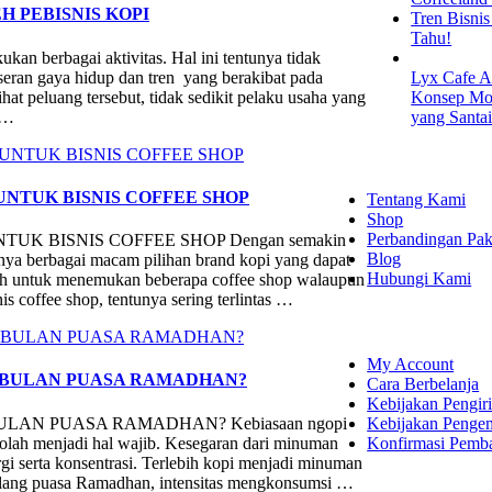
H PEBISNIS KOPI
Tren Bisni
Tahu!
ukan berbagai aktivitas. Hal ini tentunya tidak
seran gaya hidup dan tren yang berakibat pada
Lyx Cafe A
t peluang tersebut, tidak sedikit pelaku usaha yang
Konsep Mod
l …
yang Santa
EXPLORE
NTUK BISNIS COFFEE SHOP
Tentang Kami
Shop
Perbandingan Pak
 BISNIS COFFEE SHOP Dengan semakin
Blog
nya berbagai macam pilihan brand kopi yang dapat
Hubungi Kami
dah untuk menemukan beberapa coffee shop walaupun
 coffee shop, tentunya sering terlintas …
SHOPPING
My Account
 BULAN PUASA RAMADHAN?
Cara Berbelanja
Kebijakan Pengir
Kebijakan Penge
AN PUASA RAMADHAN? Kebiasaan ngopi
Konfirmasi Pemb
 seolah menjadi hal wajib. Kesegaran dari minuman
i serta konsentrasi. Terlebih kopi menjadi minuman
njelang puasa Ramadhan, intensitas mengkonsumsi …
LET'S CON