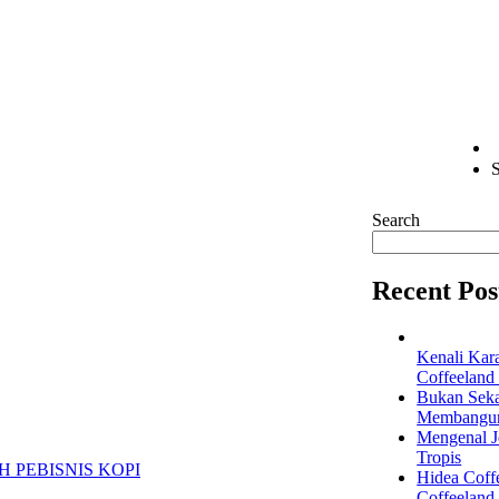
S
Search
Recent Pos
Kenali Kar
Coffeeland
Bukan Seka
Membangun 
Mengenal Je
Tropis
Hidea Coff
Coffeeland