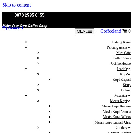
Skip to content
0878 2595 8155
Make Your Own Coffee Shop
My Account
0
MENU
Tentang Kami
Peluang usaha
Mini Cafe
Coffee Shop
Coffee House
Produk
Kopi
Kopi Kapsul
Sirup
Bubuk
Peralatan
Mesin Kopi
Mesin Kopi Bezzera
Mesin Kopi Astoria
Mesin Kopi Belleza
Mesin Kopi Kapsul Xtrat
Grinders