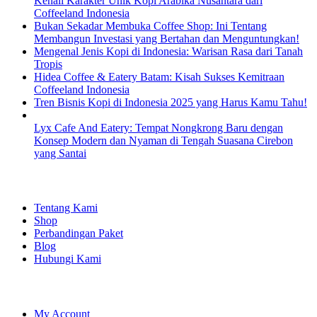
Kenali Karakter Unik Kopi Arabika Nusantara dari
Coffeeland Indonesia
Bukan Sekadar Membuka Coffee Shop: Ini Tentang
Membangun Investasi yang Bertahan dan Menguntungkan!
Mengenal Jenis Kopi di Indonesia: Warisan Rasa dari Tanah
Tropis
Hidea Coffee & Eatery Batam: Kisah Sukses Kemitraan
Coffeeland Indonesia
Tren Bisnis Kopi di Indonesia 2025 yang Harus Kamu Tahu!
Lyx Cafe And Eatery: Tempat Nongkrong Baru dengan
Konsep Modern dan Nyaman di Tengah Suasana Cirebon
yang Santai
EXPLORE
Tentang Kami
Shop
Perbandingan Paket
Blog
Hubungi Kami
SHOPPING
My Account