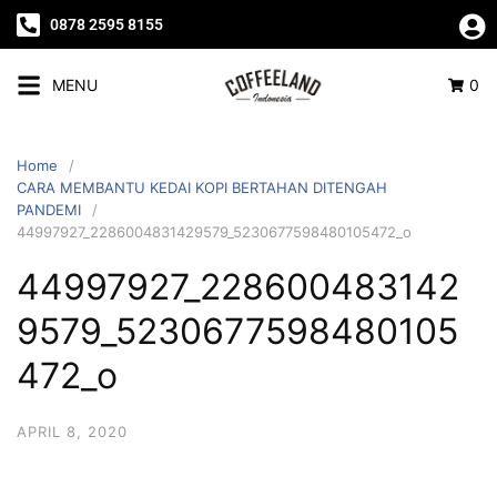
0878 2595 8155
MENU
0
Home
CARA MEMBANTU KEDAI KOPI BERTAHAN DITENGAH
PANDEMI
44997927_2286004831429579_5230677598480105472_o
44997927_228600483142
9579_5230677598480105
472_o
APRIL 8, 2020