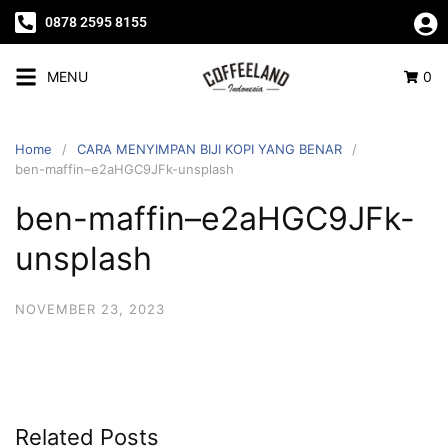
0878 2595 8155
MENU
0
Home
CARA MENYIMPAN BIJI KOPI YANG BENAR
ben-maffin–e2aHGC9JFk-unsplash
ben-maffin–e2aHGC9JFk-
unsplash
NOVEMBER 23, 2023
Related Posts