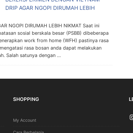
DRIP AGAR NGOPI DIRUMAH LEBIH
R NGOPI DIRUMAH LEBIH NIKMAT Saat ini
atasan sosial berskala besar (PSBB) dibeberapa
menerapkan work from home (WFH) pastinya rasa
 mengatasi rasa bosan anda dapat melakukan
ah. Salah satunya dengan …
SHOPPING
L
My Account
Cara Berbelanja