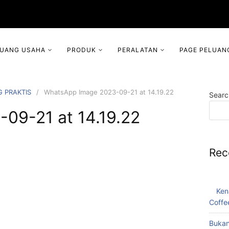
LUANG USAHA
PRODUK
PERALATAN
PAGE PELUAN
G PRAKTIS
WhatsApp Image 2023-09-21 at 14.19.22
Searc
09-21 at 14.19.22
Rec
Ken
Coffe
Bukan