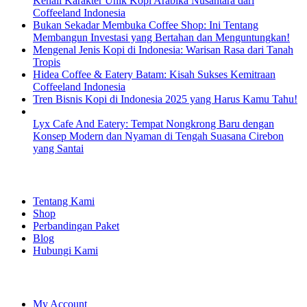
Kenali Karakter Unik Kopi Arabika Nusantara dari
Coffeeland Indonesia
Bukan Sekadar Membuka Coffee Shop: Ini Tentang
Membangun Investasi yang Bertahan dan Menguntungkan!
Mengenal Jenis Kopi di Indonesia: Warisan Rasa dari Tanah
Tropis
Hidea Coffee & Eatery Batam: Kisah Sukses Kemitraan
Coffeeland Indonesia
Tren Bisnis Kopi di Indonesia 2025 yang Harus Kamu Tahu!
Lyx Cafe And Eatery: Tempat Nongkrong Baru dengan
Konsep Modern dan Nyaman di Tengah Suasana Cirebon
yang Santai
EXPLORE
Tentang Kami
Shop
Perbandingan Paket
Blog
Hubungi Kami
SHOPPING
My Account