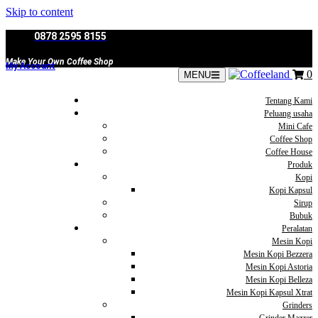
Skip to content
0878 2595 8155
Make Your Own Coffee Shop
My Account
0
MENU
Tentang Kami
Peluang usaha
Mini Cafe
Coffee Shop
Coffee House
Produk
Kopi
Kopi Kapsul
Sirup
Bubuk
Peralatan
Mesin Kopi
Mesin Kopi Bezzera
Mesin Kopi Astoria
Mesin Kopi Belleza
Mesin Kopi Kapsul Xtrat
Grinders