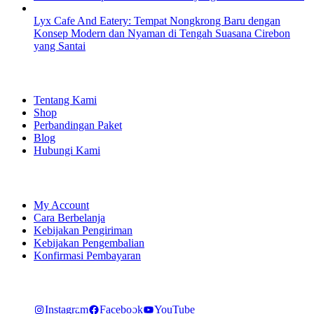
Lyx Cafe And Eatery: Tempat Nongkrong Baru dengan
Konsep Modern dan Nyaman di Tengah Suasana Cirebon
yang Santai
EXPLORE
Tentang Kami
Shop
Perbandingan Paket
Blog
Hubungi Kami
SHOPPING
My Account
Cara Berbelanja
Kebijakan Pengiriman
Kebijakan Pengembalian
Konfirmasi Pembayaran
LET'S CONNECT
Instagram
Facebook
YouTube