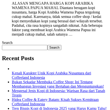
ALASAN MENGAPA HARGA KOPI ARABIKA
WAMENA PAPUA MAHAL Diantara beragam kopi
nusantara, harga Kopi Arabika Wamena Papua tergolong
cukup mahal. Karenanya, tidak semua coffee shop / kedai
kopi menyediakan kopi yang berasal dari wilayah tersebut.
Padahal, cita rasa kopinya sangatlah nikmat. Ada beberapa
faktor yang membuat kopi Arabica Wamena Papua ini
menjadi cukup mahal, salah satunya …
Search
Search
Recent Posts
Kenali Karakter Unik Kopi Arabika Nusantara dari
Coffeeland Indonesia
Bukan Sekadar Membuka Coffee Shop: Ini Tentang
Membangun Investasi yang Bertahan dan Menguntungkan!
Mengenal Jenis Kopi di Indonesia: Warisan Rasa dari Tanah
Tropis
Hidea Coffee & Eatery Batam: Kisah Sukses Kemitraan
Coffeeland Indonesia
Tren Bisnis Kopi di Indonesia 2025 yang Harus Kamu Tahu!