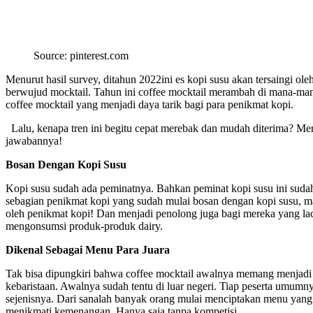
Source: pinterest.com
Menurut hasil survey, ditahun 2022ini es kopi susu akan tersaingi ole
berwujud mocktail. Tahun ini coffee mocktail merambah di mana-ma
coffee mocktail yang menjadi daya tarik bagi para penikmat kopi.
Lalu, kenapa tren ini begitu cepat merebak dan mudah diterima? Menu
jawabannya!
Bosan Dengan Kopi Susu
Kopi susu sudah ada peminatnya. Bahkan peminat kopi susu ini sudah 
sebagian penikmat kopi yang sudah mulai bosan dengan kopi susu, m
oleh penikmat kopi! Dan menjadi penolong juga bagi mereka yang lact
mengonsumsi produk-produk dairy.
Dikenal Sebagai Menu Para Juara
Tak bisa dipungkiri bahwa coffee mocktail awalnya memang menjadi 
kebaristaan. Awalnya sudah tentu di luar negeri. Tiap peserta umum
sejenisnya. Dari sanalah banyak orang mulai menciptakan menu yang s
menikmati kemenangan. Hanya saja tanpa kompetisi.