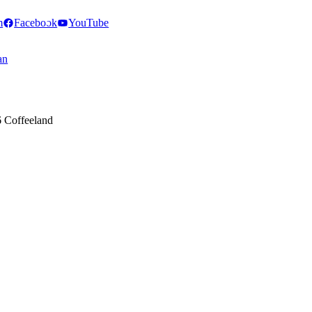
m
Facebook
YouTube
an
 Coffeeland