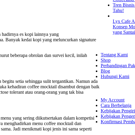
Tren Bisni
Tahu!
Lyx Cafe A
Konsep Mod
yang Santa
h hadirnya es kopi lainnya yang
na. Banyak kedai kopi yang meluncurkan signature
EXPLORE
Tentang Kami
rut beberapa obrolan dan survei kecil, inilah
Shop
Perbandingan Pak
Blog
Hubungi Kami
begitu setia sehingga sulit tergantikan. Namun ada
aka kehadiran coffee mocktail disambut dengan baik
SHOPPING
ose tolerant atau orang-orang yang tak bisa
My Account
Cara Berbelanja
Kebijakan Pengir
Kebijakan Penge
menu yang sering diikutsertakan dalam kompetisi
Konfirmasi Pemb
nya menghadirkan menu coffee mocktail dan
ama. Jadi menikmati kopi jenis ini sama seperti
LET'S CON