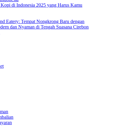
s Kopi di Indonesia 2025 yang Harus Kamu
nd Eatery: Tempat Nongkrong Baru dengan
ern dan Nyaman di Tengah Suasana Cirebon
i
et
iman
mbalian
ayaran
NECT