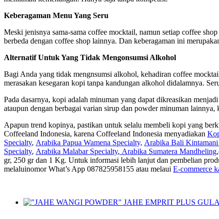
Keberagaman Menu Yang Seru
Meski jenisnya sama-sama coffee mocktail, namun setiap coffee shop 
berbeda dengan coffee shop lainnya. Dan keberagaman ini merupakan 
Alternatif Untuk Yang Tidak Mengonsumsi Alkohol
Bagi Anda yang tidak mengnsumsi alkohol, kehadiran coffee mocktail
merasakan kesegaran kopi tanpa kandungan alkohol didalamnya. Ser
Pada dasarnya, kopi adalah minuman yang dapat dikreasikan menja
ataupun dengan berbagai varian sirup dan powder minuman lainnya, k
Apapun trend kopinya, pastikan untuk selalu membeli kopi yang berku
Coffeeland Indonesia, karena Coffeeland Indonesia menyadiakan
Kop
Specialty
,
Arabika Papua Wamena Specialty,
Arabika Bali Kintamani 
Specialty
,
Arabika Malabar Specialty
,
Arabika Sumatera Mandheling
gr, 250 gr dan 1 Kg. Untuk informasi lebih lanjut dan pembelian pr
melaluinomor What’s App 087825958155 atau melaui
E-commerce k