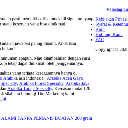
Instagra
sudah pasti memiliki coffee mocktail signature yang
Kebijakan Privasi
suatu keseruan yang bisa dinikmati.
Syarat & Ketentu
Karir
Hubungi Kami
FAQ
 adalah jawaban paling dinanti. Anda bisa
u bukan?
Copyright © 2026
di minuman apapun. Mau ditambahkan dengan susu
opi tetap dapat dinikmati oleh penggemarnya.
alitas yang terjaga kesegarannya hanya di
i Arabik
a asli Indonesia,
Arabika Aceh Gayo
Specialty
,
Arabika Flores Specialty
,
Arabika Java
,dan
Arabika Toraja Specialty
. Kemasan mulai 120
oduk silahkan hubungi Tim Marketing kami
ami
.