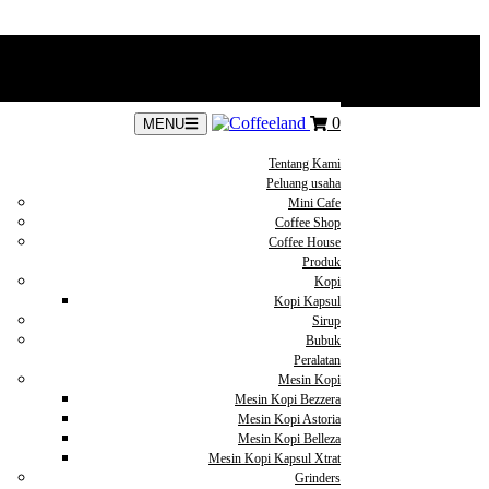
0
MENU
Tentang Kami
Peluang usaha
Mini Cafe
Coffee Shop
Coffee House
Produk
Kopi
Kopi Kapsul
Sirup
Bubuk
Peralatan
Mesin Kopi
Mesin Kopi Bezzera
Mesin Kopi Astoria
Mesin Kopi Belleza
Mesin Kopi Kapsul Xtrat
Grinders