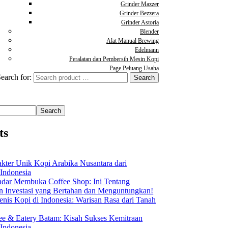
Grinder Mazzer
Grinder Bezzera
Grinder Astoria
Blender
Alat Manual Brewing
Edelmann
Peralatan dan Pembersih Mesin Kopi
Page Peluang Usaha
earch for:
Search
ts
akter Unik Kopi Arabika Nusantara dari
 Indonesia
dar Membuka Coffee Shop: Ini Tentang
Investasi yang Bertahan dan Menguntungkan!
nis Kopi di Indonesia: Warisan Rasa dari Tanah
ee & Eatery Batam: Kisah Sukses Kemitraan
 Indonesia