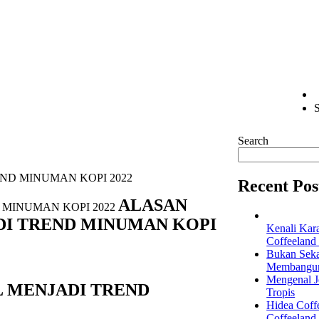
S
Search
ND MINUMAN KOPI 2022
Recent Pos
ALASAN
DI TREND MINUMAN KOPI
Kenali Kar
Coffeeland
Bukan Seka
Membangun 
Mengenal Je
 MENJADI TREND
Tropis
Hidea Coff
Coffeeland