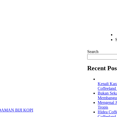
S
Search
Recent Pos
Kenali Kar
Coffeeland
Bukan Seka
Membangun 
Mengenal Je
Tropis
Hidea Coff
Coffeeland