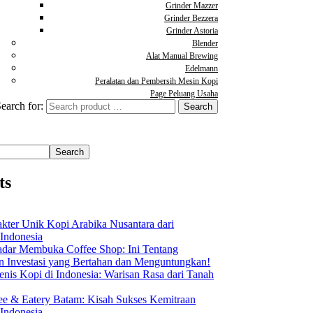
Grinder Mazzer
Grinder Bezzera
Grinder Astoria
Blender
Alat Manual Brewing
Edelmann
Peralatan dan Pembersih Mesin Kopi
Page Peluang Usaha
earch for:
Search
ts
akter Unik Kopi Arabika Nusantara dari
 Indonesia
dar Membuka Coffee Shop: Ini Tentang
Investasi yang Bertahan dan Menguntungkan!
nis Kopi di Indonesia: Warisan Rasa dari Tanah
ee & Eatery Batam: Kisah Sukses Kemitraan
 Indonesia