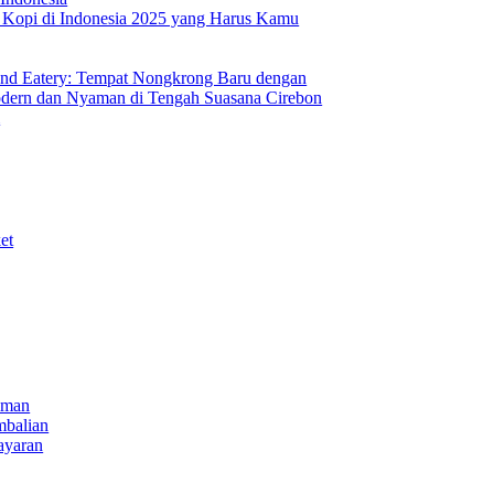
s Kopi di Indonesia 2025 yang Harus Kamu
nd Eatery: Tempat Nongkrong Baru dengan
ern dan Nyaman di Tengah Suasana Cirebon
i
et
iman
mbalian
ayaran
NECT