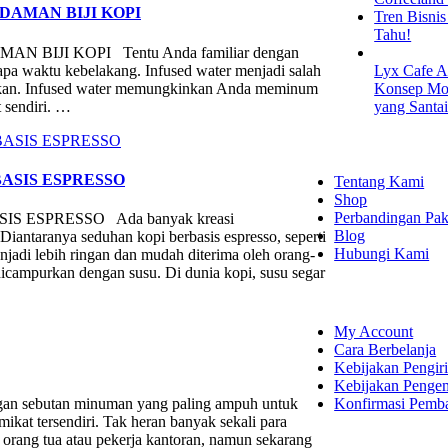
DAMAN BIJI KOPI
Tren Bisni
Tahu!
BIJI KOPI Tentu Anda familiar dengan
apa waktu kebelakang. Infused water menjadi salah
Lyx Cafe A
atkan. Infused water memungkinkan Anda meminum
Konsep Mod
t sendiri. …
yang Santa
EXPLORE
ASIS ESPRESSO
Tentang Kami
Shop
Perbandingan Pak
 ESPRESSO Ada banyak kreasi
Blog
antaranya seduhan kopi berbasis espresso, seperti
Hubungi Kami
njadi lebih ringan dan mudah diterima oleh orang-
dicampurkan dengan susu. Di dunia kopi, susu segar
SHOPPING
My Account
Cara Berbelanja
Kebijakan Pengir
Kebijakan Penge
Konfirmasi Pemb
ebutan minuman yang paling ampuh untuk
ikat tersendiri. Tak heran banyak sekali para
h orang tua atau pekerja kantoran, namun sekarang
LET'S CON