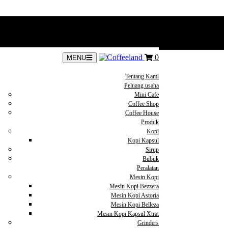
0
MENU
Tentang Kami
Peluang usaha
Mini Cafe
Coffee Shop
Coffee House
Produk
Kopi
Kopi Kapsul
Sirup
Bubuk
Peralatan
Mesin Kopi
Mesin Kopi Bezzera
Mesin Kopi Astoria
Mesin Kopi Belleza
Mesin Kopi Kapsul Xtrat
Grinders