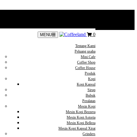
0
MENU
Tentang Kami
Peluang usaha
Mini Cafe
Coffee Shop
Coffee House
Produk
Kopi
Kopi Kapsul
Sirup
Bubuk
Peralatan
Mesin Kopi
Mesin Kopi Bezzera
Mesin Kopi Astoria
Mesin Kopi Belleza
Mesin Kopi Kapsul Xtrat
Grinders