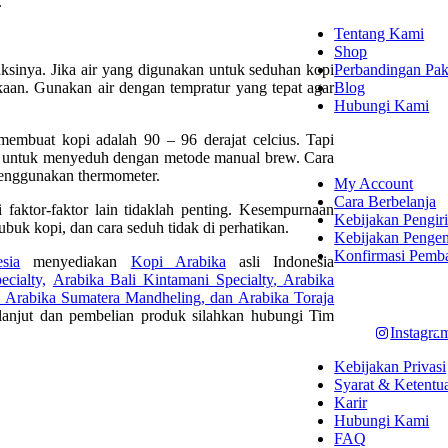
.
Tentang Kami
Shop
Perbandingan Pak
aksinya. Jika air yang digunakan untuk seduhan kopi
Blog
kaan. Gunakan air dengan tempratur yang tepat agar
Hubungi Kami
membuat kopi adalah 90 – 96 derajat celcius. Tapi
SHOPPING
s untuk menyeduh dengan metode manual brew. Cara
menggunakan thermometer.
My Account
Cara Berbelanja
i faktor-faktor lain tidaklah penting. Kesempurnaan
Kebijakan Pengir
 bubuk kopi, dan cara seduh tidak di perhatikan.
Kebijakan Penge
Konfirmasi Pemb
sia
menyediakan
Kopi Arabika
asli Indonesia
cialty,
Arabika Bali Kintamani Specialty
,
Arabika
LET'S CON
Arabika Sumatera Mandheling
, dan
Arabika Toraja
anjut dan pembelian produk silahkan hubungi Tim
Instagra
Kebijakan Privasi
Syarat & Ketentu
Karir
Hubungi Kami
FAQ