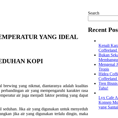
Search
Recent Pos
EMPERATUR YANG IDEAL
Kenali Kar
Coffeeland
Bukan Seka
Membangun 
EDUHAN KOPI
Mengenal Je
Tropis
Hidea Coff
Coffeeland
Tren Bisni
 brewing yang nikmat, diantaranya adalah kualitas
Tahu!
io perbandingan air yang mempengaruhi karakter rasa
emperatur air juga menjadi faktor penting yang dapat
Lyx Cafe A
Konsep Mod
yang Santa
sil seduhan. Jika air yang digunakan untuk menyeduh
dangkan jika air yang digunakan terlalu dingin, maka
EXPLORE