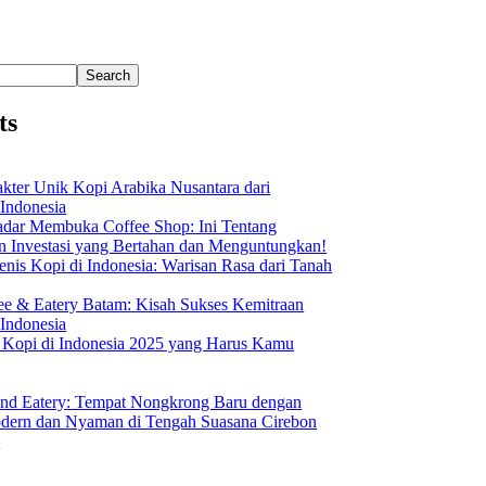
Search
ts
akter Unik Kopi Arabika Nusantara dari
 Indonesia
dar Membuka Coffee Shop: Ini Tentang
Investasi yang Bertahan dan Menguntungkan!
nis Kopi di Indonesia: Warisan Rasa dari Tanah
ee & Eatery Batam: Kisah Sukses Kemitraan
 Indonesia
s Kopi di Indonesia 2025 yang Harus Kamu
nd Eatery: Tempat Nongkrong Baru dengan
ern dan Nyaman di Tengah Suasana Cirebon
i