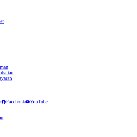
et
iman
mbalian
ayaran
NECT
m
Facebook
YouTube
an