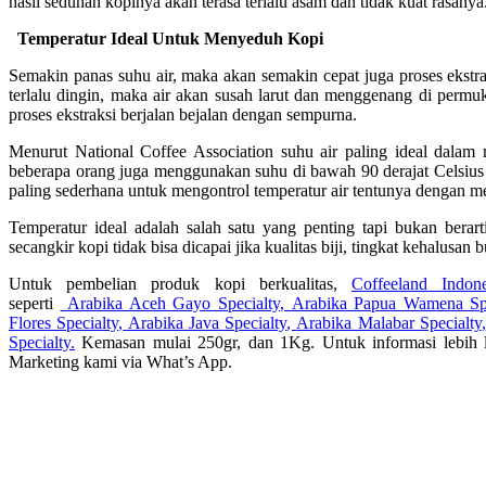
hasil seduhan kopinya akan terasa terlalu asam dan tidak kuat rasanya
Temperatur Ideal Untuk Menyeduh Kopi
Semakin panas suhu air, maka akan semakin cepat juga proses ekstr
terlalu dingin, maka air akan susah larut dan menggenang di permu
proses ekstraksi berjalan bejalan dengan sempurna.
Menurut National Coffee Association suhu air paling ideal dalam 
beberapa orang juga menggunakan suhu di bawah 90 derajat Celsiu
paling sederhana untuk mengontrol temperatur air tentunya dengan 
Temperatur ideal adalah salah satu yang penting tapi bukan berart
secangkir kopi tidak bisa dicapai jika kualitas biji, tingkat kehalusan
Untuk pembelian produk kopi berkualitas,
Coffeeland Indone
seperti
Arabika Aceh Gayo Specialty
,
Arabika Papua Wamena Spe
Flores Specialty
,
Arabika Java Specialty
,
Arabika Malabar Specialty
,
Specialty.
Kemasan mulai 250gr, dan 1Kg. Untuk informasi lebih l
Marketing kami via What’s App.