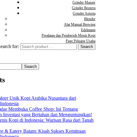
Grinder Mazzer
Grinder Bezzera
Grinder Astoria
Blender
Alat Manual Brewing
Edelmann
Peralatan dan Pembersih Mesin Kopi
Page Peluang Usaha
earch for:
Search
ts
akter Unik Kopi Arabika Nusantara dari
 Indonesia
dar Membuka Coffee Shop: Ini Tentang
Investasi yang Bertahan dan Menguntungkan!
nis Kopi di Indonesia: Warisan Rasa dari Tanah
ee & Eatery Batam: Kisah Sukses Kemitraan
 Indonesia