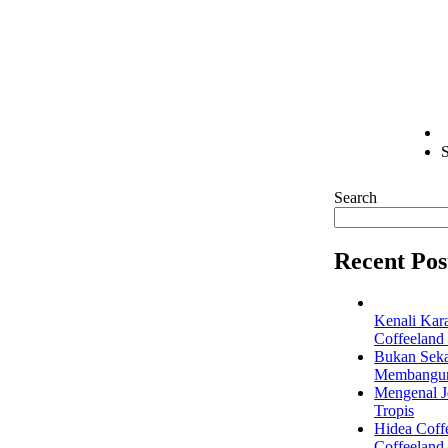
S
Search
Recent Pos
Kenali Kar
Coffeeland
Bukan Seka
Membangun 
Mengenal Je
Tropis
Hidea Coff
Coffeeland