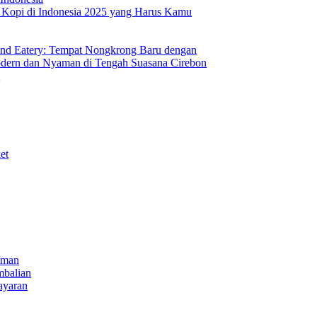
s Kopi di Indonesia 2025 yang Harus Kamu
nd Eatery: Tempat Nongkrong Baru dengan
ern dan Nyaman di Tengah Suasana Cirebon
i
et
iman
mbalian
ayaran
NECT