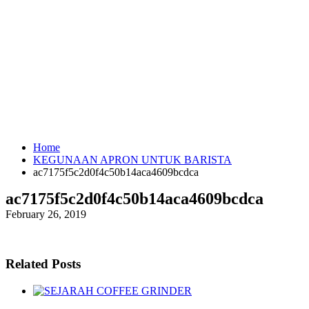
Home
KEGUNAAN APRON UNTUK BARISTA
ac7175f5c2d0f4c50b14aca4609bcdca
ac7175f5c2d0f4c50b14aca4609bcdca
February 26, 2019
Related Posts