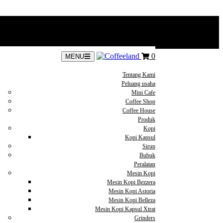
0
MENU
Tentang Kami
Peluang usaha
Mini Cafe
Coffee Shop
Coffee House
Produk
Kopi
Kopi Kapsul
Sirup
Bubuk
Peralatan
Mesin Kopi
Mesin Kopi Bezzera
Mesin Kopi Astoria
Mesin Kopi Belleza
Mesin Kopi Kapsul Xtrat
Grinders