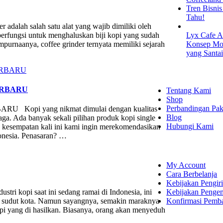
Tren Bisni
Tahu!
r adalah salah satu alat yang wajib dimiliki oleh
berfungsi untuk menghaluskan biji kopi yang sudah
Lyx Cafe A
mpurnaanya, coffee grinder ternyata memiliki sejarah
Konsep Mod
yang Santa
EXPLORE
ERBARU
Tentang Kami
Shop
Perbandingan Pak
pi yang nikmat dimulai dengan kualitas
Blog
jaga. Ada banyak sekali pilihan produk kopi single
Hubungi Kami
a kesempatan kali ini kami ingin merekomendasikan
donesia. Penasaran? …
SHOPPING
My Account
Cara Berbelanja
Kebijakan Pengir
Kebijakan Penge
 saat ini sedang ramai di Indonesia, ini
Konfirmasi Pemb
ai sudut kota. Namun sayangnya, semakin maraknya
pi yang di hasilkan. Biasanya, orang akan menyeduh
LET'S CON