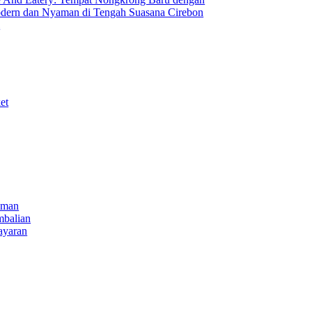
ern dan Nyaman di Tengah Suasana Cirebon
i
et
iman
mbalian
ayaran
NECT