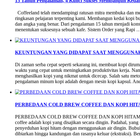
15 Tahun Pengalaman, 4 Kunci Sukses Membangun Kedai
Coffeeland telah mendampingi ratusan mitra membuka dan me
ringkasan pelajaran terpenting kami. Membangun kedai kopi bu
dan angka yang benar. Dari pengalaman 15 tahun menjadi konsul
menentukan suksesnya sebuah kafe. Sistem Order yang Rapi 
KEUNTUNGAN YANG DIDAPAT SAAT MENGGUNAK
Di zaman serba cepat seperti sekarang ini, membuat kopi diru
waktu yang cepat untuk meningkatkan produktivitas kerja. Namu
menghasilkan kopi yang nikmat untuk dicecap. Salah satu meto
pengalaman minum kopi adalah dengan mesin kopi kapsul. A
PERBEDAAN COLD BREW COFFEE DAN KOPI HIT
PERBEDAAN COLD BREW COFFEE DAN KOPI HITAM BIASA
coffee adalah kopi yang disajikan secara dingin. Padahal, ya
penyeduhan kopi hitam dengan menggunakan air dingin. Bubu
dibiarkan hingga kandungan dan rasanya keluar (ekstraksi). B