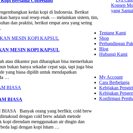
 Kopi Bersama Coffeeland
Konsep Mod
yang Santa
ngembangkan kedai kopi di Indonesia. Berikut
kan hanya soal resep enak — melainkan sistem, tim,
EXPLORE
tan dan praktisi, berikut empat area yang sering
…
Tentang Kami
Shop
Perbandingan Pak
Blog
AN MESIN KOPI KAPSUL
Hubungi Kami
mah atau dikantor pun diharapkan bisa memerlukan
SHOPPING
n bukan hanya sekadar cepat saja, tapi juga bisa
de yang biasa dipilih untuk mendapatkan
My Account
nda …
Cara Berbelanja
Kebijakan Pengir
Kebijakan Penge
Konfirmasi Pemb
AM BIASA
LET'S CON
 Banyak orang yang berfikir, cold brew
ng dimaksud dengan cold brew adalah metode
k kopi direndam menggunakan air dingin dan
erbeda lagi dengan kopi hitam …