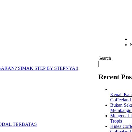
S
Search
ARAN? SIMAK STEP BY STEPNYA!!
Recent Pos
Kenali Kar
Coffeeland
Bukan Seka
Membangun 
Mengenal Je
Tropis
Hidea Coff
Coffeeland