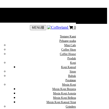
0
MENU
Tentang Kami
Peluang usaha
Mini Cafe
Coffee Shop
Coffee House
Produk
Kopi
Kopi Kapsul
Sirup
Bubuk
Peralatan
Mesin Kopi
Mesin Kopi Bezzera
Mesin Kopi Astoria
Mesin Kopi Belleza
Mesin Kopi Kapsul Xtrat
Grinders