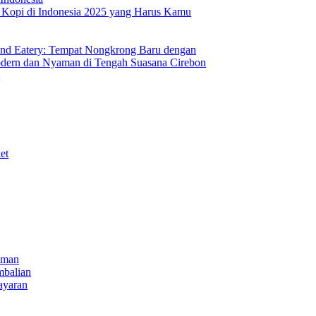
s Kopi di Indonesia 2025 yang Harus Kamu
nd Eatery: Tempat Nongkrong Baru dengan
ern dan Nyaman di Tengah Suasana Cirebon
i
et
iman
mbalian
ayaran
NECT