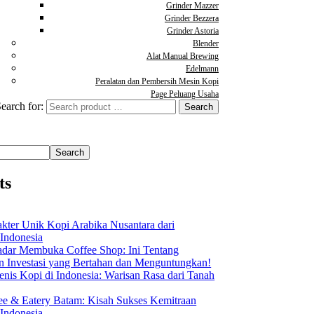
Grinder Mazzer
Grinder Bezzera
Grinder Astoria
Blender
Alat Manual Brewing
Edelmann
Peralatan dan Pembersih Mesin Kopi
Page Peluang Usaha
earch for:
Search
ts
akter Unik Kopi Arabika Nusantara dari
 Indonesia
dar Membuka Coffee Shop: Ini Tentang
Investasi yang Bertahan dan Menguntungkan!
nis Kopi di Indonesia: Warisan Rasa dari Tanah
ee & Eatery Batam: Kisah Sukses Kemitraan
 Indonesia