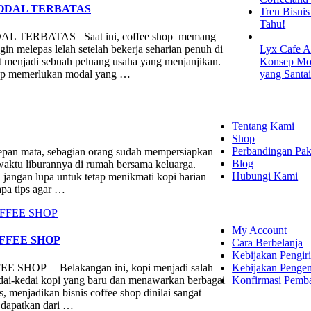
MODAL TERBATAS
Tren Bisni
Tahu!
ERBATAS Saat ini, coffee shop memang
gin melepas lelah setelah bekerja seharian penuh di
Lyx Cafe A
at menjadi sebuah peluang usaha yang menjanjikan.
Konsep Mod
op memerlukan modal yang …
yang Santa
EXPLORE
Tentang Kami
Shop
Perbandingan Pak
n mata, sebagian orang sudah mempersiapkan
Blog
 waktu liburannya di rumah bersama keluarga.
Hubungi Kami
jangan lupa untuk tetap menikmati kopi harian
apa tips agar …
SHOPPING
My Account
FFEE SHOP
Cara Berbelanja
Kebijakan Pengir
Kebijakan Penge
OP Belakangan ini, kopi menjadi salah
Konfirmasi Pemb
dai-kedai kopi yang baru dan menawarkan berbagai
 menjadikan bisnis coffee shop dinilai sangat
dapatkan dari …
LET'S CON