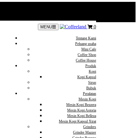
0
MENU
Tentang Kami
Peluang usaha
Mini Cafe
Coffee Shop
Coffee House
Produk
Kopi
Kopi Kapsul
Sirup
Bubuk
Peralatan
Mesin Kopi
Mesin Kopi Bezzera
Mesin Kopi Astoria
Mesin Kopi Belleza
Mesin Kopi Kapsul Xtrat
Grinders
Grinder Mazzer
Grinder Bezzera