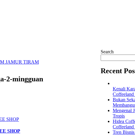
Search
AM JAMUR TIRAM
Recent Pos
ga-2-mingguan
Kenali Kar
Coffeeland
Bukan Seka
Membangun 
Mengenal Je
Tropis
Hidea Coff
Coffeeland
EE SHOP
Tren Bisni