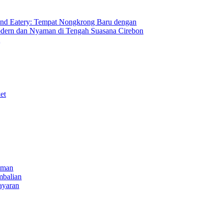
nd Eatery: Tempat Nongkrong Baru dengan
ern dan Nyaman di Tengah Suasana Cirebon
i
et
iman
mbalian
ayaran
NECT