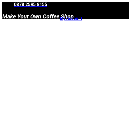
Skip
0878 2595 8155
to
content
Make Your Own Coffee Shop
My Account