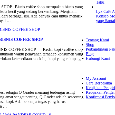
Tahu!
isnis coffee shop merupakan bisnis yang
pa kota kecil yang sedang berkembang. Menjalani
Lyx Cafe A
dari berbagai sisi. Ada banyak cara untuk menarik
Konsep Mod
loyal …
yang Santa
EXPLORE
BISNIS COFFEE SHOP
Tentang Kami
Shop
Perbandingan Pak
S COFFEE SHOP Kedai kopi / coffee shop
Blog
butuhkan waktu pelayanan terhadap konsumen yang
Hubungi Kami
lukan ketersediaan stock biji kopi yang cukup agar
SHOPPING
My Account
Cara Berbelanja
Kebijakan Pengir
Kebijakan Penge
sebagai Q Grader memang terdengar asing
Konfirmasi Pemb
ang amat sangat penting. Q Grader adalah seseorang
asa kopi. Ada beberapa tugas yang harus
ara …
LET'S CON