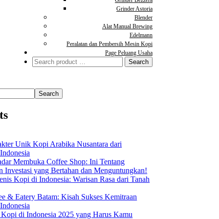
Grinder Astoria
Blender
Alat Manual Brewing
Edelmann
Peralatan dan Pembersih Mesin Kopi
Page Peluang Usaha
Search
for:
Search
ts
akter Unik Kopi Arabika Nusantara dari
 Indonesia
dar Membuka Coffee Shop: Ini Tentang
Investasi yang Bertahan dan Menguntungkan!
nis Kopi di Indonesia: Warisan Rasa dari Tanah
ee & Eatery Batam: Kisah Sukses Kemitraan
 Indonesia
s Kopi di Indonesia 2025 yang Harus Kamu