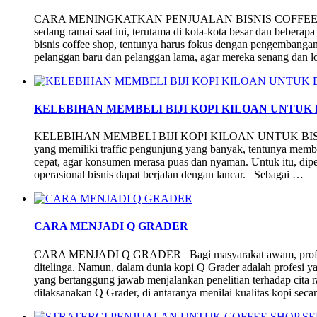
CARA MENINGKATKAN PENJUALAN BISNIS COFFEE SHOP B
sedang ramai saat ini, terutama di kota-kota besar dan bebera
bisnis coffee shop, tentunya harus fokus dengan pengembangan 
pelanggan baru dan pelanggan lama, agar mereka senang dan 
KELEBIHAN MEMBELI BIJI KOPI KILOAN UNTUK 
KELEBIHAN MEMBELI BIJI KOPI KILOAN UNTUK BISNI
yang memiliki traffic pengunjung yang banyak, tentunya mem
cepat, agar konsumen merasa puas dan nyaman. Untuk itu, diper
operasional bisnis dapat berjalan dengan lancar. Sebagai …
CARA MENJADI Q GRADER
CARA MENJADI Q GRADER Bagi masyarakat awam, profesi 
ditelinga. Namun, dalam dunia kopi Q Grader adalah profesi y
yang bertanggung jawab menjalankan penelitian terhadap cita r
dilaksanakan Q Grader, di antaranya menilai kualitas kopi sec