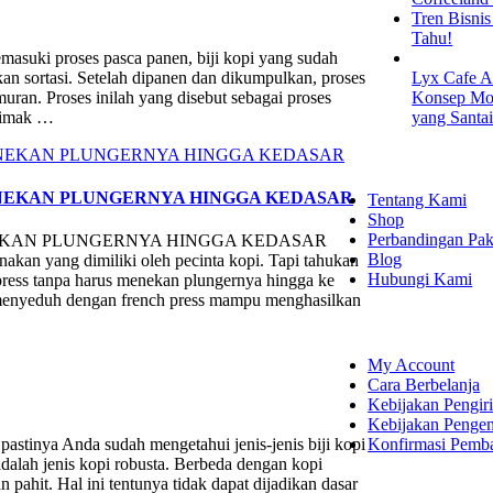
Tren Bisni
Tahu!
proses pasca panen, biji kopi yang sudah
an sortasi. Setelah dipanen dan dikumpulkan, proses
Lyx Cafe A
muran. Proses inilah yang disebut sebagai proses
Konsep Mod
 simak …
yang Santa
EXPLORE
ENEKAN PLUNGERNYA HINGGA KEDASAR
Tentang Kami
Shop
Perbandingan Pak
NEKAN PLUNGERNYA HINGGA KEDASAR
Blog
akan yang dimiliki oleh pecinta kopi. Tapi tahukan
Hubungi Kami
ress tanpa harus menekan plungernya hingga ke
 menyeduh dengan french press mampu menghasilkan
SHOPPING
My Account
Cara Berbelanja
Kebijakan Pengir
Kebijakan Penge
Konfirmasi Pemb
ya Anda sudah mengetahui jenis-jenis biji kopi
 adalah jenis kopi robusta. Berbeda dengan kopi
 pahit. Hal ini tentunya tidak dapat dijadikan dasar
LET'S CON