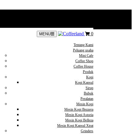
0
MENU
Tentang Kami
Peluang usaha
Mini Cafe
Coffee Shop
Coffee House
Produk
Kopi
Kopi Kapsul
Sirup
Bubuk
Peralatan
Mesin Kopi
Mesin Kopi Bezzera
Mesin Kopi Astoria
Mesin Kopi Belleza
Mesin Kopi Kapsul Xtrat
Grinders