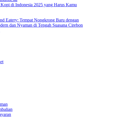
s Kopi di Indonesia 2025 yang Harus Kamu
nd Eatery: Tempat Nongkrong Baru dengan
ern dan Nyaman di Tengah Suasana Cirebon
i
et
iman
mbalian
ayaran
NECT