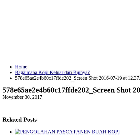
Home
Bagaimana Kopi Keluar dari Bijinya?
578e65ae2e4b60c17ffde202_Screen Shot 2016-07-19 at 12.3
578e65ae2e4b60c17ffde202_Screen Shot 20
November 30, 2017
Related Posts