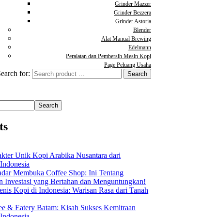
Grinder Mazzer
Grinder Bezzera
Grinder Astoria
Blender
Alat Manual Brewing
Edelmann
Peralatan dan Pembersih Mesin Kopi
Page Peluang Usaha
earch for:
Search
ts
akter Unik Kopi Arabika Nusantara dari
 Indonesia
dar Membuka Coffee Shop: Ini Tentang
Investasi yang Bertahan dan Menguntungkan!
nis Kopi di Indonesia: Warisan Rasa dari Tanah
ee & Eatery Batam: Kisah Sukses Kemitraan
 Indonesia