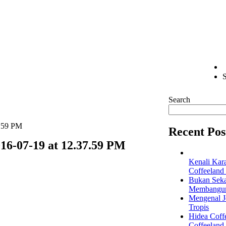
S
Search
7.59 PM
Recent Pos
16-07-19 at 12.37.59 PM
Kenali Kar
Coffeeland
Bukan Seka
Membangun 
Mengenal Je
Tropis
Hidea Coff
Coffeeland