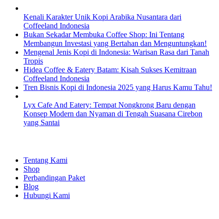
Kenali Karakter Unik Kopi Arabika Nusantara dari
Coffeeland Indonesia
Bukan Sekadar Membuka Coffee Shop: Ini Tentang
Membangun Investasi yang Bertahan dan Menguntungkan!
Mengenal Jenis Kopi di Indonesia: Warisan Rasa dari Tanah
Tropis
Hidea Coffee & Eatery Batam: Kisah Sukses Kemitraan
Coffeeland Indonesia
Tren Bisnis Kopi di Indonesia 2025 yang Harus Kamu Tahu!
Lyx Cafe And Eatery: Tempat Nongkrong Baru dengan
Konsep Modern dan Nyaman di Tengah Suasana Cirebon
yang Santai
EXPLORE
Tentang Kami
Shop
Perbandingan Paket
Blog
Hubungi Kami
SHOPPING