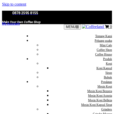
Skip to content
0878 2595 8155
Make Your Own Coffee Shop
My Account
0
MENU
Tentang Kami
Peluang usaha
Mini Cafe
Coffee Shop
Coffee House
Produk
Kopi
Kopi Kapsul
Sirup
Bubuk
Peralatan
Mesin Kopi
Mesin Kopi Bezzera
Mesin Kopi Astoria
Mesin Kopi Belleza
Mesin Kopi Kapsul Xtrat
Grinders