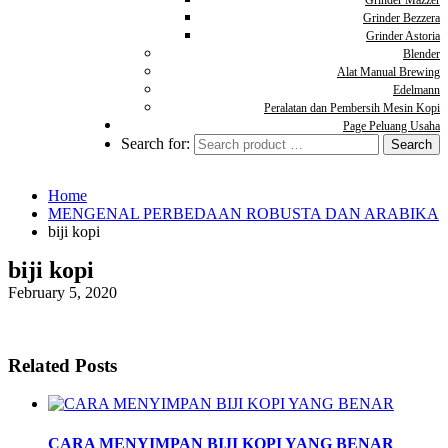
Grinder Mazzer
Grinder Bezzera
Grinder Astoria
Blender
Alat Manual Brewing
Edelmann
Peralatan dan Pembersih Mesin Kopi
Page Peluang Usaha
Search for:
Home
MENGENAL PERBEDAAN ROBUSTA DAN ARABIKA
biji kopi
biji kopi
February 5, 2020
Related Posts
CARA MENYIMPAN BIJI KOPI YANG BENAR