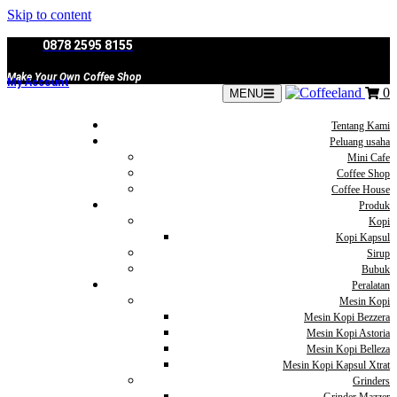
Skip to content
0878 2595 8155
Make Your Own Coffee Shop
My Account
0
MENU
Tentang Kami
Peluang usaha
Mini Cafe
Coffee Shop
Coffee House
Produk
Kopi
Kopi Kapsul
Sirup
Bubuk
Peralatan
Mesin Kopi
Mesin Kopi Bezzera
Mesin Kopi Astoria
Mesin Kopi Belleza
Mesin Kopi Kapsul Xtrat
Grinders