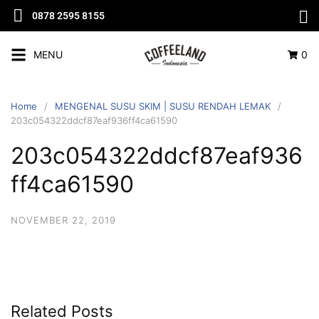
0878 2595 8155
MENU
0
Home
MENGENAL SUSU SKIM | SUSU RENDAH LEMAK
203c054322ddcf87eaf936ff4ca61590
203c054322ddcf87eaf936
ff4ca61590
NOVEMBER 22, 2019
Related Posts