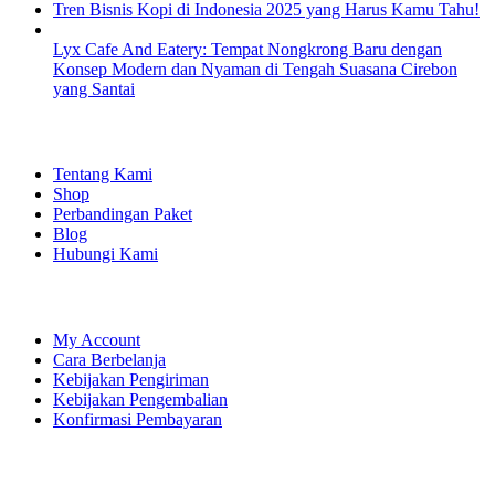
Tren Bisnis Kopi di Indonesia 2025 yang Harus Kamu Tahu!
Lyx Cafe And Eatery: Tempat Nongkrong Baru dengan
Konsep Modern dan Nyaman di Tengah Suasana Cirebon
yang Santai
EXPLORE
Tentang Kami
Shop
Perbandingan Paket
Blog
Hubungi Kami
SHOPPING
My Account
Cara Berbelanja
Kebijakan Pengiriman
Kebijakan Pengembalian
Konfirmasi Pembayaran
LET'S CONNECT