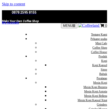
Skip to content
0878 2595 8155
Make Your Own Coffee Shop
My Account
0
MENU
Tentang Kami
Peluang usaha
Mini Cafe
Coffee Shop
Coffee House
Produk
Kopi
Kopi Kapsul
Sirup
Bubuk
Peralatan
Mesin Kopi
Mesin Kopi Bezzera
Mesin Kopi Astoria
Mesin Kopi Belleza
Mesin Kopi Kapsul Xtrat
Grinders