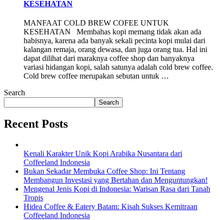
KESEHATAN
MANFAAT COLD BREW COFEE UNTUK
KESEHATAN Membahas kopi memang tidak akan ada
habisnya, karena ada banyak sekali pecinta kopi mulai dari
kalangan remaja, orang dewasa, dan juga orang tua. Hal ini
dapat dilihat dari maraknya coffee shop dan banyaknya
variasi hidangan kopi, salah satunya adalah cold brew coffee.
Cold brew coffee merupakan sebutan untuk …
Search
Search
Recent Posts
Kenali Karakter Unik Kopi Arabika Nusantara dari
Coffeeland Indonesia
Bukan Sekadar Membuka Coffee Shop: Ini Tentang
Membangun Investasi yang Bertahan dan Menguntungkan!
Mengenal Jenis Kopi di Indonesia: Warisan Rasa dari Tanah
Tropis
Hidea Coffee & Eatery Batam: Kisah Sukses Kemitraan
Coffeeland Indonesia