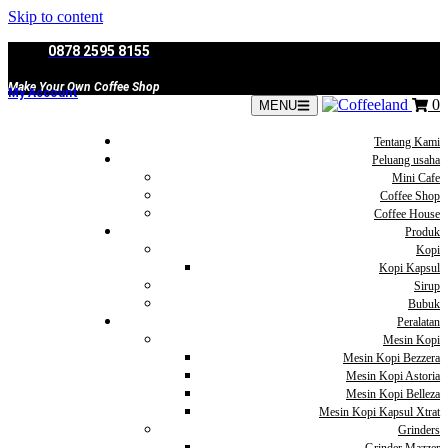
Skip to content
0878 2595 8155
Make Your Own Coffee Shop
My Account
0
MENU
Tentang Kami
Peluang usaha
Mini Cafe
Coffee Shop
Coffee House
Produk
Kopi
Kopi Kapsul
Sirup
Bubuk
Peralatan
Mesin Kopi
Mesin Kopi Bezzera
Mesin Kopi Astoria
Mesin Kopi Belleza
Mesin Kopi Kapsul Xtrat
Grinders