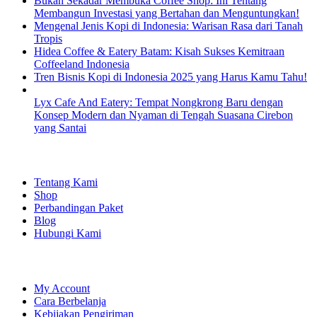
Bukan Sekadar Membuka Coffee Shop: Ini Tentang
Membangun Investasi yang Bertahan dan Menguntungkan!
Mengenal Jenis Kopi di Indonesia: Warisan Rasa dari Tanah
Tropis
Hidea Coffee & Eatery Batam: Kisah Sukses Kemitraan
Coffeeland Indonesia
Tren Bisnis Kopi di Indonesia 2025 yang Harus Kamu Tahu!
Lyx Cafe And Eatery: Tempat Nongkrong Baru dengan
Konsep Modern dan Nyaman di Tengah Suasana Cirebon
yang Santai
EXPLORE
Tentang Kami
Shop
Perbandingan Paket
Blog
Hubungi Kami
SHOPPING
My Account
Cara Berbelanja
Kebijakan Pengiriman