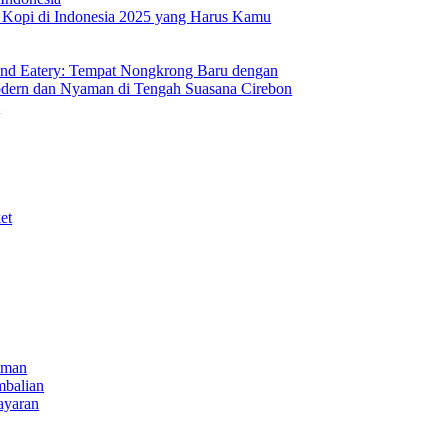
s Kopi di Indonesia 2025 yang Harus Kamu
nd Eatery: Tempat Nongkrong Baru dengan
ern dan Nyaman di Tengah Suasana Cirebon
i
et
iman
mbalian
ayaran
NECT