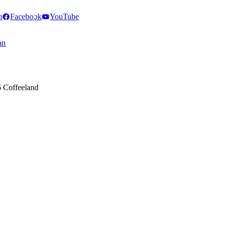
m
Facebook
YouTube
an
 Coffeeland