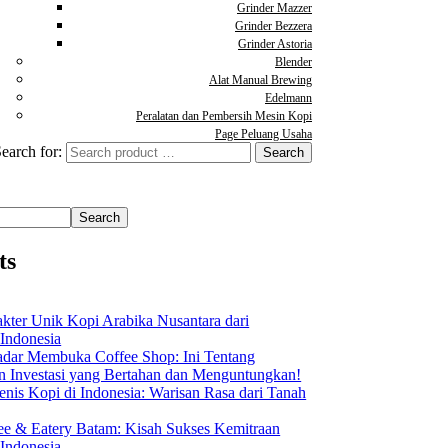
Grinder Mazzer
Grinder Bezzera
Grinder Astoria
Blender
Alat Manual Brewing
Edelmann
Peralatan dan Pembersih Mesin Kopi
Page Peluang Usaha
earch for:
Search
ts
akter Unik Kopi Arabika Nusantara dari
 Indonesia
dar Membuka Coffee Shop: Ini Tentang
Investasi yang Bertahan dan Menguntungkan!
nis Kopi di Indonesia: Warisan Rasa dari Tanah
ee & Eatery Batam: Kisah Sukses Kemitraan
 Indonesia