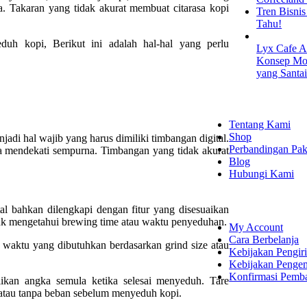
ya. Takaran yang tidak akurat membuat citarasa kopi
Tren Bisni
Tahu!
uh kopi, Berikut ini adalah hal-hal yang perlu
Lyx Cafe A
Konsep Mod
yang Santa
EXPLORE
Tentang Kami
Shop
adi hal wajib yang harus dimiliki timbangan digital.
Perbandingan Pak
da mendekati sempurna. Timbangan yang tidak akurat
Blog
Hubungi Kami
SHOPPING
al bahkan dilengkapi dengan fitur yang disesuaikan
ntuk mengetahui brewing time atau waktu penyeduhan.
My Account
Cara Berbelanja
 waktu yang dibutuhkan berdasarkan grind size atau
Kebijakan Pengir
Kebijakan Penge
Konfirmasi Pemb
likan angka semula ketika selesai menyeduh. Tare
atau tanpa beban sebelum menyeduh kopi.
LET'S CON