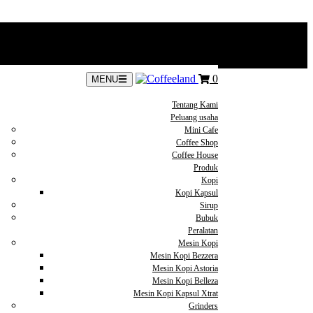
0
MENU
Tentang Kami
Peluang usaha
Mini Cafe
Coffee Shop
Coffee House
Produk
Kopi
Kopi Kapsul
Sirup
Bubuk
Peralatan
Mesin Kopi
Mesin Kopi Bezzera
Mesin Kopi Astoria
Mesin Kopi Belleza
Mesin Kopi Kapsul Xtrat
Grinders