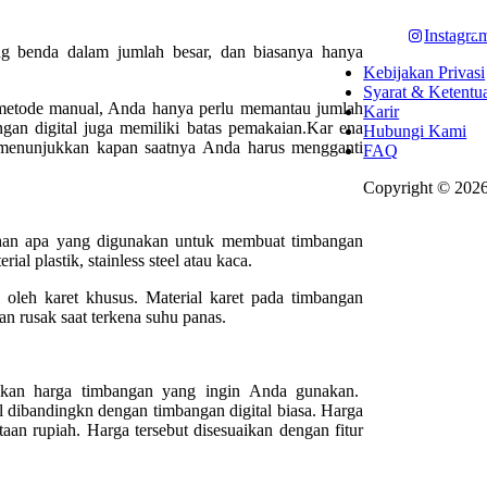
Instagra
 benda dalam jumlah besar, dan biasanya hanya
Kebijakan Privasi
Syarat & Ketentu
etode manual, Anda hanya perlu memantau jumlah
Karir
angan digital juga memiliki batas pemakaian.Kar ena
Hubungi Kami
g menunjukkan kapan saatnya Anda harus mengganti
FAQ
Copyright © 2026
ahan apa yang digunakan untuk membuat timbangan
al plastik, stainless steel atau kaca.
 oleh karet khusus. Material karet pada timbangan
n rusak saat terkena suhu panas.
tikan harga timbangan yang ingin Anda gunakan.
 dibandingkn dengan timbangan digital biasa. Harga
taan rupiah. Harga tersebut disesuaikan dengan fitur