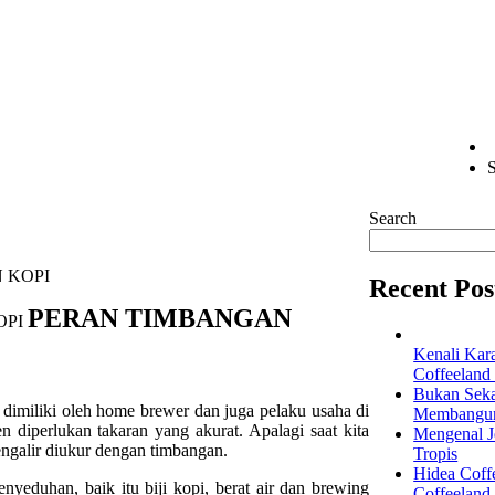
S
Search
 KOPI
Recent Pos
PERAN TIMBANGAN
Kenali Kar
Coffeeland
Bukan Seka
ib dimiliki oleh home brewer dan juga pelaku usaha di
Membangun 
 diperlukan takaran yang akurat. Apalagi saat kita
Mengenal Je
ngalir diukur dengan timbangan.
Tropis
Hidea Coff
yeduhan, baik itu biji kopi, berat air dan brewing
Coffeeland