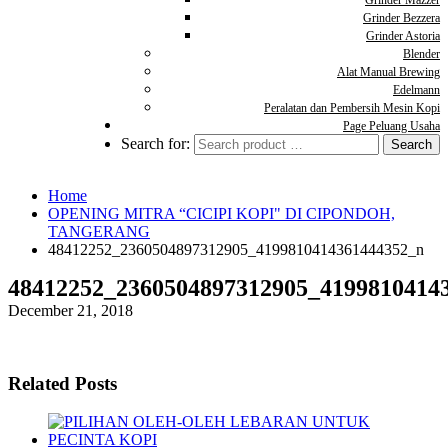
Grinder Mazzer
Grinder Bezzera
Grinder Astoria
Blender
Alat Manual Brewing
Edelmann
Peralatan dan Pembersih Mesin Kopi
Page Peluang Usaha
Search for:
Home
OPENING MITRA “CICIPI KOPI" DI CIPONDOH,
TANGERANG
48412252_2360504897312905_4199810414361444352_n
48412252_2360504897312905_4199810414
December 21, 2018
Related Posts