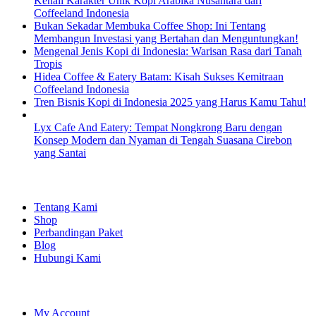
Kenali Karakter Unik Kopi Arabika Nusantara dari
Coffeeland Indonesia
Bukan Sekadar Membuka Coffee Shop: Ini Tentang
Membangun Investasi yang Bertahan dan Menguntungkan!
Mengenal Jenis Kopi di Indonesia: Warisan Rasa dari Tanah
Tropis
Hidea Coffee & Eatery Batam: Kisah Sukses Kemitraan
Coffeeland Indonesia
Tren Bisnis Kopi di Indonesia 2025 yang Harus Kamu Tahu!
Lyx Cafe And Eatery: Tempat Nongkrong Baru dengan
Konsep Modern dan Nyaman di Tengah Suasana Cirebon
yang Santai
EXPLORE
Tentang Kami
Shop
Perbandingan Paket
Blog
Hubungi Kami
SHOPPING
My Account