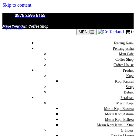
Skip to content
0878 2595 8155
Make Your Own Coffee Shop
My Account
0
MENU
Tentang Kami
Peluang usaha
Mini Cafe
Coffee Shop
Coffee House
Produk
Kopi
Kopi Kapsul
Sirup
Bubuk
Peralatan
Mesin Kopi
Mesin Kopi Bezzera
Mesin Kopi Astoria
Mesin Kopi Belleza
Mesin Kopi Kapsul Xtrat
Grinders