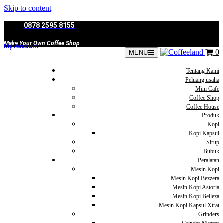
Skip to content
0878 2595 8155
Make Your Own Coffee Shop
My Account
0
MENU
Tentang Kami
Peluang usaha
Mini Cafe
Coffee Shop
Coffee House
Produk
Kopi
Kopi Kapsul
Sirup
Bubuk
Peralatan
Mesin Kopi
Mesin Kopi Bezzera
Mesin Kopi Astoria
Mesin Kopi Belleza
Mesin Kopi Kapsul Xtrat
Grinders