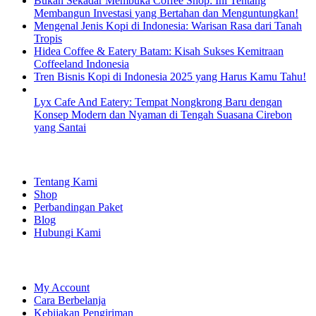
Bukan Sekadar Membuka Coffee Shop: Ini Tentang
Membangun Investasi yang Bertahan dan Menguntungkan!
Mengenal Jenis Kopi di Indonesia: Warisan Rasa dari Tanah
Tropis
Hidea Coffee & Eatery Batam: Kisah Sukses Kemitraan
Coffeeland Indonesia
Tren Bisnis Kopi di Indonesia 2025 yang Harus Kamu Tahu!
Lyx Cafe And Eatery: Tempat Nongkrong Baru dengan
Konsep Modern dan Nyaman di Tengah Suasana Cirebon
yang Santai
EXPLORE
Tentang Kami
Shop
Perbandingan Paket
Blog
Hubungi Kami
SHOPPING
My Account
Cara Berbelanja
Kebijakan Pengiriman