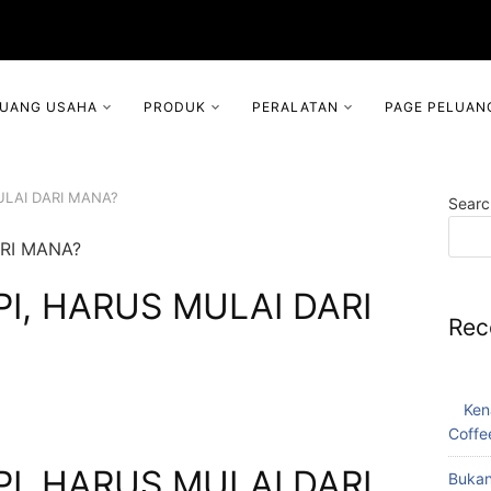
LUANG USAHA
PRODUK
PERALATAN
PAGE PELUAN
ULAI DARI MANA?
Searc
PI, HARUS MULAI DARI
Rec
Ken
Coffe
PI, HARUS MULAI DARI
Bukan