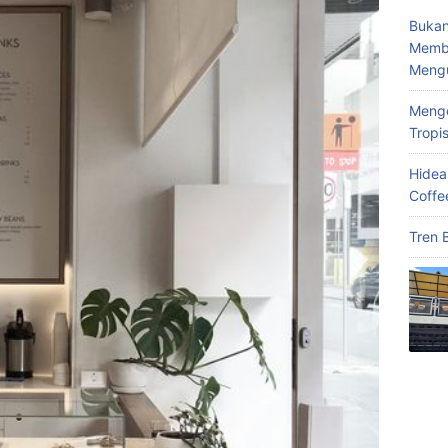
Bukan
Memba
Meng
Menge
Tropi
Hidea
Coffe
Tren 