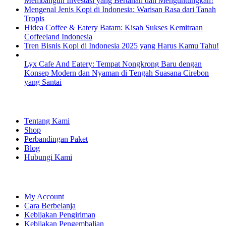
Membangun Investasi yang Bertahan dan Menguntungkan!
Mengenal Jenis Kopi di Indonesia: Warisan Rasa dari Tanah
Tropis
Hidea Coffee & Eatery Batam: Kisah Sukses Kemitraan
Coffeeland Indonesia
Tren Bisnis Kopi di Indonesia 2025 yang Harus Kamu Tahu!
Lyx Cafe And Eatery: Tempat Nongkrong Baru dengan
Konsep Modern dan Nyaman di Tengah Suasana Cirebon
yang Santai
EXPLORE
Tentang Kami
Shop
Perbandingan Paket
Blog
Hubungi Kami
SHOPPING
My Account
Cara Berbelanja
Kebijakan Pengiriman
Kebijakan Pengembalian