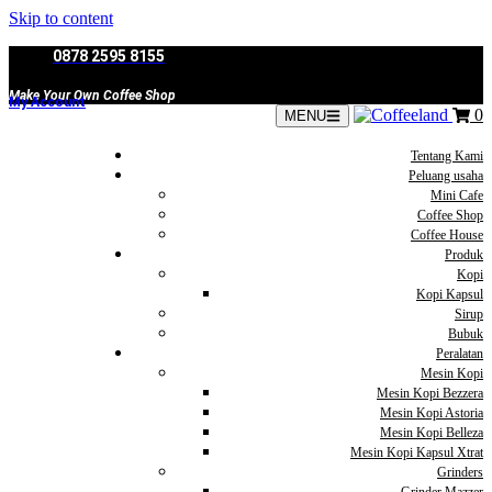
Skip to content
0878 2595 8155
Make Your Own Coffee Shop
My Account
0
MENU
Tentang Kami
Peluang usaha
Mini Cafe
Coffee Shop
Coffee House
Produk
Kopi
Kopi Kapsul
Sirup
Bubuk
Peralatan
Mesin Kopi
Mesin Kopi Bezzera
Mesin Kopi Astoria
Mesin Kopi Belleza
Mesin Kopi Kapsul Xtrat
Grinders