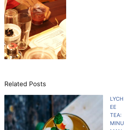
Related Posts
LYCH
EE
TEA:
MINU