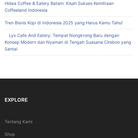
Hidea Coffee & Eatery Batam: Kisah Sukses Kemitraan
Coffeeland Indonesia
Tren Bisnis Kopi di Indonesia 2025 yang Harus Kamu Tahu!
Lyx Cafe And Eatery: Tempat Nongkrong Baru dengan
Konsep Modern dan Nyaman di Tengah Suasana Cirebon yang
Santai
EXPLORE
Tentang Kami
Shop