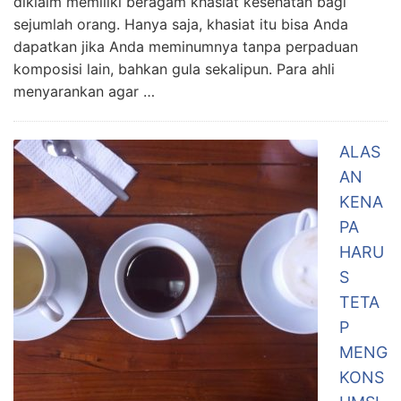
diklaim memiliki beragam khasiat kesehatan bagi
sejumlah orang. Hanya saja, khasiat itu bisa Anda
dapatkan jika Anda meminumnya tanpa perpaduan
komposisi lain, bahkan gula sekalipun. Para ahli
menyarankan agar …
ALAS
AN
KENA
PA
HARU
S
TETA
P
MENG
KONS