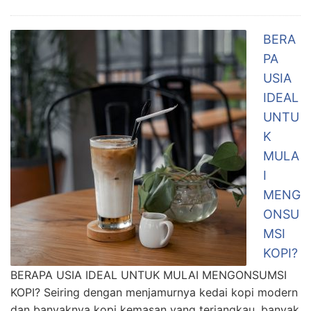
BERA
PA
USIA
IDEAL
UNTU
K
MULA
I
MENG
ONSU
MSI
KOPI?
BERAPA USIA IDEAL UNTUK MULAI MENGONSUMSI
KOPI? Seiring dengan menjamurnya kedai kopi modern
dan banyaknya kopi kemasan yang terjangkau, banyak