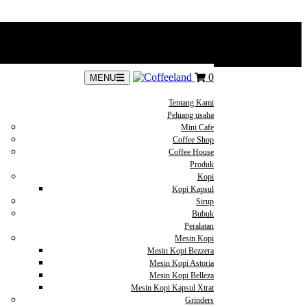
0
MENU
Tentang Kami
Peluang usaha
Mini Cafe
Coffee Shop
Coffee House
Produk
Kopi
Kopi Kapsul
Sirup
Bubuk
Peralatan
Mesin Kopi
Mesin Kopi Bezzera
Mesin Kopi Astoria
Mesin Kopi Belleza
Mesin Kopi Kapsul Xtrat
Grinders