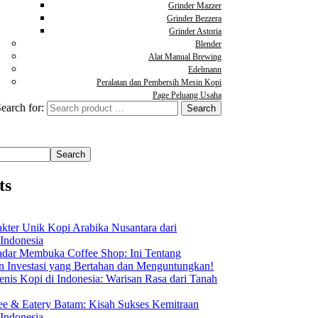
Grinder Mazzer
Grinder Bezzera
Grinder Astoria
Blender
Alat Manual Brewing
Edelmann
Peralatan dan Pembersih Mesin Kopi
Page Peluang Usaha
earch for:
Search
ts
akter Unik Kopi Arabika Nusantara dari
 Indonesia
dar Membuka Coffee Shop: Ini Tentang
Investasi yang Bertahan dan Menguntungkan!
nis Kopi di Indonesia: Warisan Rasa dari Tanah
ee & Eatery Batam: Kisah Sukses Kemitraan
 Indonesia