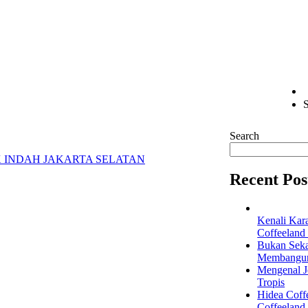
S
Search
 INDAH JAKARTA SELATAN
Recent Pos
Kenali Kar
Coffeeland
Bukan Seka
Membangun 
Mengenal Je
Tropis
Hidea Coff
Coffeeland