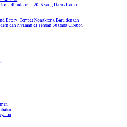
s Kopi di Indonesia 2025 yang Harus Kamu
nd Eatery: Tempat Nongkrong Baru dengan
ern dan Nyaman di Tengah Suasana Cirebon
i
et
iman
mbalian
ayaran
NECT