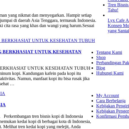
Tren Bisni
Tahu!
n yang nikmat dan menyegarkan. Hampir setiap
jumpai di daerah Asia Tenggara, termasuk Indonesia.
Lyx Cafe A
ki cita rasa yang khas dan wangi yang harum.Sesuai
Konsep Mod
yang Santa
EXPLORE
NG BERKHASIAT UNTUK KESEHATAN
Tentang Kami
Shop
Perbandingan Pak
Blog
G BERKHASIAT UNTUK KESEHATAN TUBUH
Hubungi Kami
 minum kopi. Kandungan kafein pada kopi itu
ktivitas. Namun, manfaat kopi itu bisa rusak jika
SHOPPING
 sehat …
My Account
Cara Berbelanja
IA
Kebijakan Pengir
Kebijakan Penge
Konfirmasi Pemb
bangan tren bisnis kopi di Indonesia
emukan kedai kopi di berbagai kota di Indonesia,
t. Melihat tren kedai kopi yang melejit, Anda
LET'S CON