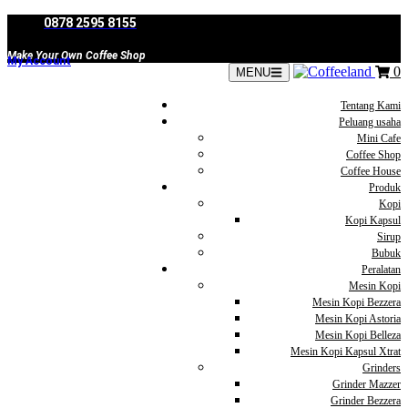
Skip
0878 2595 8155
to
content
Make Your Own Coffee Shop
My Account
0
MENU
Tentang Kami
Peluang usaha
Mini Cafe
Coffee Shop
Coffee House
Produk
Kopi
Kopi Kapsul
Sirup
Bubuk
Peralatan
Mesin Kopi
Mesin Kopi Bezzera
Mesin Kopi Astoria
Mesin Kopi Belleza
Mesin Kopi Kapsul Xtrat
Grinders
Grinder Mazzer
Grinder Bezzera