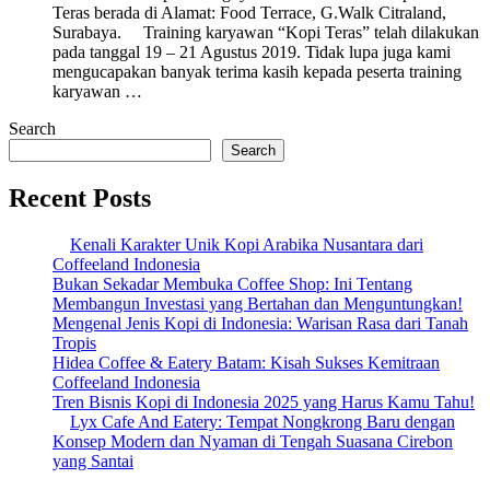
Teras berada di Alamat: Food Terrace, G.Walk Citraland,
Surabaya. Training karyawan “Kopi Teras” telah dilakukan
pada tanggal 19 – 21 Agustus 2019. Tidak lupa juga kami
mengucapakan banyak terima kasih kepada peserta training
karyawan …
Search
Search
Recent Posts
Kenali Karakter Unik Kopi Arabika Nusantara dari
Coffeeland Indonesia
Bukan Sekadar Membuka Coffee Shop: Ini Tentang
Membangun Investasi yang Bertahan dan Menguntungkan!
Mengenal Jenis Kopi di Indonesia: Warisan Rasa dari Tanah
Tropis
Hidea Coffee & Eatery Batam: Kisah Sukses Kemitraan
Coffeeland Indonesia
Tren Bisnis Kopi di Indonesia 2025 yang Harus Kamu Tahu!
Lyx Cafe And Eatery: Tempat Nongkrong Baru dengan
Konsep Modern dan Nyaman di Tengah Suasana Cirebon
yang Santai