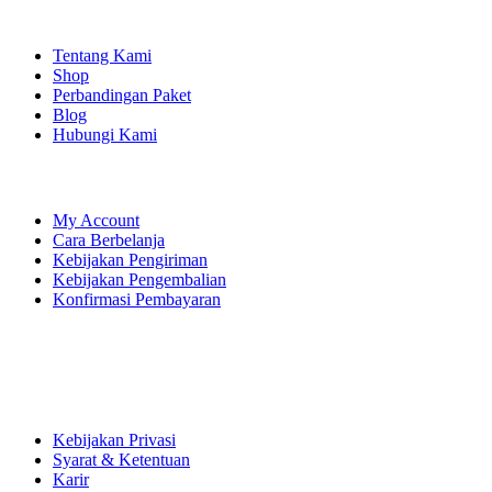
EXPLORE
Tentang Kami
Shop
Perbandingan Paket
Blog
Hubungi Kami
SHOPPING
My Account
Cara Berbelanja
Kebijakan Pengiriman
Kebijakan Pengembalian
Konfirmasi Pembayaran
LET'S CONNECT
Instagram
Facebook
YouTube
Kebijakan Privasi
Syarat & Ketentuan
Karir