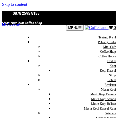
Skip to content
0878 2595 8155
Make Your Own Coffee Shop
My Account
0
MENU
Tentang Kami
Peluang usaha
Mini Cafe
Coffee Shop
Coffee House
Produk
Kopi
Kopi Kapsul
Sirup
Bubuk
Peralatan
Mesin Kopi
Mesin Kopi Bezzera
Mesin Kopi Astoria
Mesin Kopi Belleza
Mesin Kopi Kapsul Xtrat
Grinders