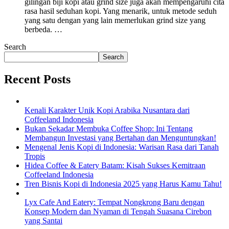
gilingan biji kopi atau grind size juga akan mempengaruhi cita
rasa hasil seduhan kopi. Yang menarik, untuk metode seduh
yang satu dengan yang lain memerlukan grind size yang
berbeda. …
Search
Search
Recent Posts
Kenali Karakter Unik Kopi Arabika Nusantara dari
Coffeeland Indonesia
Bukan Sekadar Membuka Coffee Shop: Ini Tentang
Membangun Investasi yang Bertahan dan Menguntungkan!
Mengenal Jenis Kopi di Indonesia: Warisan Rasa dari Tanah
Tropis
Hidea Coffee & Eatery Batam: Kisah Sukses Kemitraan
Coffeeland Indonesia
Tren Bisnis Kopi di Indonesia 2025 yang Harus Kamu Tahu!
Lyx Cafe And Eatery: Tempat Nongkrong Baru dengan
Konsep Modern dan Nyaman di Tengah Suasana Cirebon
yang Santai