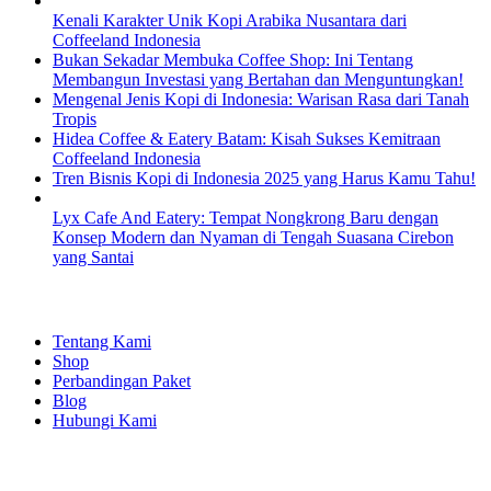
Kenali Karakter Unik Kopi Arabika Nusantara dari
Coffeeland Indonesia
Bukan Sekadar Membuka Coffee Shop: Ini Tentang
Membangun Investasi yang Bertahan dan Menguntungkan!
Mengenal Jenis Kopi di Indonesia: Warisan Rasa dari Tanah
Tropis
Hidea Coffee & Eatery Batam: Kisah Sukses Kemitraan
Coffeeland Indonesia
Tren Bisnis Kopi di Indonesia 2025 yang Harus Kamu Tahu!
Lyx Cafe And Eatery: Tempat Nongkrong Baru dengan
Konsep Modern dan Nyaman di Tengah Suasana Cirebon
yang Santai
EXPLORE
Tentang Kami
Shop
Perbandingan Paket
Blog
Hubungi Kami
SHOPPING