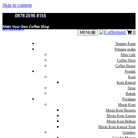
Skip to content
0878 2595 8155
Make Your Own Coffee Shop
My Account
0
MENU
Tentang Kami
Peluang usaha
Mini Cafe
Coffee Shop
Coffee House
Produk
Kopi
Kopi Kapsul
Sirup
Bubuk
Peralatan
Mesin Kopi
Mesin Kopi Bezzera
Mesin Kopi Astoria
Mesin Kopi Belleza
Mesin Kopi Kapsul Xtrat
Grinders