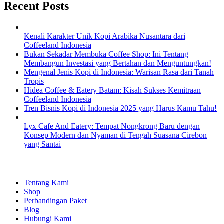
Recent Posts
Kenali Karakter Unik Kopi Arabika Nusantara dari
Coffeeland Indonesia
Bukan Sekadar Membuka Coffee Shop: Ini Tentang
Membangun Investasi yang Bertahan dan Menguntungkan!
Mengenal Jenis Kopi di Indonesia: Warisan Rasa dari Tanah
Tropis
Hidea Coffee & Eatery Batam: Kisah Sukses Kemitraan
Coffeeland Indonesia
Tren Bisnis Kopi di Indonesia 2025 yang Harus Kamu Tahu!
Lyx Cafe And Eatery: Tempat Nongkrong Baru dengan
Konsep Modern dan Nyaman di Tengah Suasana Cirebon
yang Santai
EXPLORE
Tentang Kami
Shop
Perbandingan Paket
Blog
Hubungi Kami