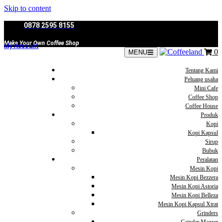
Skip to content
0878 2595 8155
Make Your Own Coffee Shop
My Account
0
MENU
Tentang Kami
Peluang usaha
Mini Cafe
Coffee Shop
Coffee House
Produk
Kopi
Kopi Kapsul
Sirup
Bubuk
Peralatan
Mesin Kopi
Mesin Kopi Bezzera
Mesin Kopi Astoria
Mesin Kopi Belleza
Mesin Kopi Kapsul Xtrat
Grinders