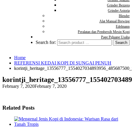
Grinder Mazzer
Grinder Bezzera
Grinder Astoria
Blender
Alat Manual Brewing
Edelmann
Peralatan dan Pembersih Mesin Kopi
Page Peluang Usaha
Search for:
Home
REFERENSI KEDAI KOPI DI SUNGAI PENUH
korintji_heritage_13556777_1554027034893956_485687500_
korintji_heritage_13556777_15540270348
February 7, 2020
February 7, 2020
Related Posts