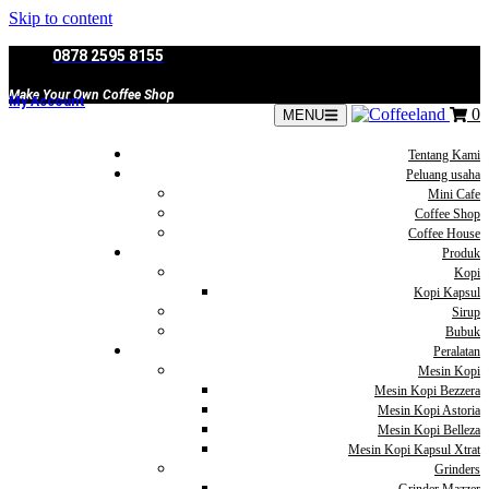
Skip to content
0878 2595 8155
Make Your Own Coffee Shop
My Account
0
MENU
Tentang Kami
Peluang usaha
Mini Cafe
Coffee Shop
Coffee House
Produk
Kopi
Kopi Kapsul
Sirup
Bubuk
Peralatan
Mesin Kopi
Mesin Kopi Bezzera
Mesin Kopi Astoria
Mesin Kopi Belleza
Mesin Kopi Kapsul Xtrat
Grinders