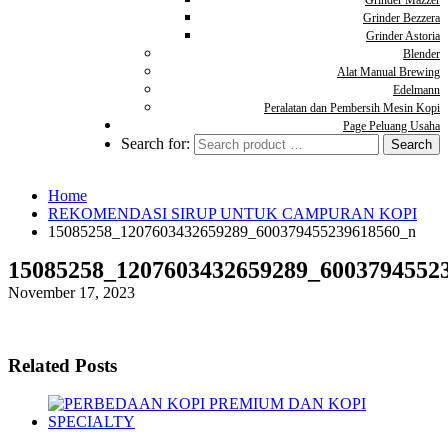
Grinder Mazzer
Grinder Bezzera
Grinder Astoria
Blender
Alat Manual Brewing
Edelmann
Peralatan dan Pembersih Mesin Kopi
Page Peluang Usaha
Search for:
Home
REKOMENDASI SIRUP UNTUK CAMPURAN KOPI
15085258_1207603432659289_600379455239618560_n
15085258_1207603432659289_6003794552
November 17, 2023
Related Posts