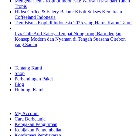
Mengenal Jenis Kopi di Indonesia: Warisan Rasa dari Tanah
Tropis
Hidea Coffee & Eatery Batam: Kisah Sukses Kemitraan
Coffeeland Indonesia
Tren Bisnis Kopi di Indonesia 2025 yang Harus Kamu Tahu!
Lyx Cafe And Eatery: Tempat Nongkrong Baru dengan
Konsep Modern dan Nyaman di Tengah Suasana Cirebon
yang Santai
EXPLORE
Tentang Kami
Shop
Perbandingan Paket
Blog
Hubungi Kami
SHOPPING
My Account
Cara Berbelanja
Kebijakan Pengiriman
Kebijakan Pengembalian
Konfirmasi Pembayaran