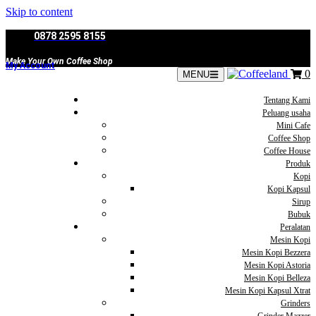
Skip to content
0878 2595 8155
Make Your Own Coffee Shop
My Account
0
MENU
Tentang Kami
Peluang usaha
Mini Cafe
Coffee Shop
Coffee House
Produk
Kopi
Kopi Kapsul
Sirup
Bubuk
Peralatan
Mesin Kopi
Mesin Kopi Bezzera
Mesin Kopi Astoria
Mesin Kopi Belleza
Mesin Kopi Kapsul Xtrat
Grinders