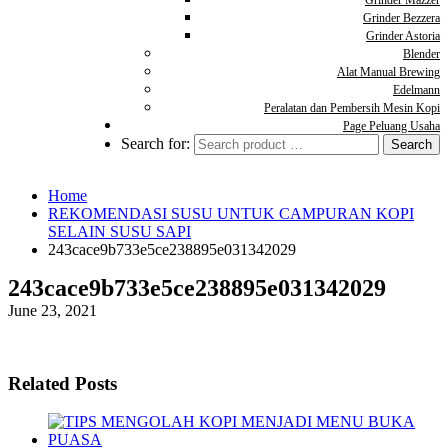
Grinder Mazzer
Grinder Bezzera
Grinder Astoria
Blender
Alat Manual Brewing
Edelmann
Peralatan dan Pembersih Mesin Kopi
Page Peluang Usaha
Search for:
Home
REKOMENDASI SUSU UNTUK CAMPURAN KOPI
SELAIN SUSU SAPI
243cace9b733e5ce238895e031342029
243cace9b733e5ce238895e031342029
June 23, 2021
Related Posts