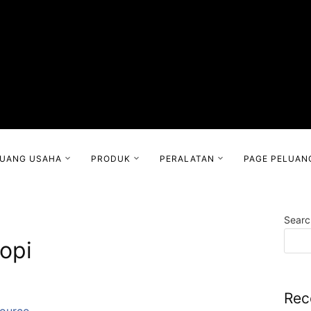
LUANG USAHA
PRODUK
PERALATAN
PAGE PELUAN
Searc
opi
Rec
ource