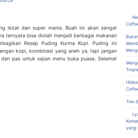
Ke
Coffe
g lezat dan super manis. Buah ini akan sangat
a ternyata bisa diolah menjadi berbagai makanan
Bukan
mbagikan Resep Puding Kurma Kopi. Puding ini
Memba
Meng
ngan kopi, kombinasi yang aneh ya, tapi jangan
at dan pas untuk sajian menu buka puasa. Selamat
Menge
Tropi
Hidea
Coffe
Tren 
Ly
Konse
yang 