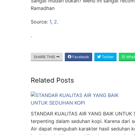
Sangat mudah bukan? Menu ini sangat recomm
Ramadhan
Source:
1
,
2
.
.
SHARE THIS
Facebook
Twitter
What
Related Posts
STANDAR KUALITAS AIR YANG BAIK UNTUK 
terpenting dalam seduhan kopi. Karena dari 
Air dapat mengubah karakter hasil seduhan k