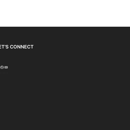
ET'S CONNECT
Instagram
Facebook
YouTube