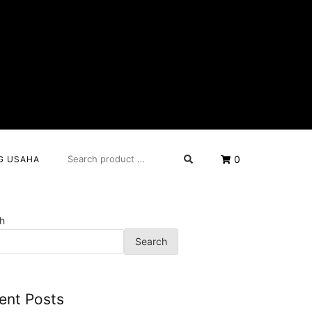
SEARCH
0
G USAHA
FOR:
h
Search
ent Posts