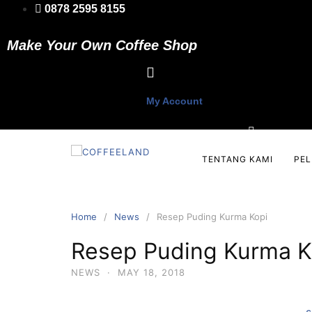
Skip
0878 2595 8155
to
content
Make Your Own Coffee Shop
My Account
TENTANG KAMI
PE
Home
News
Resep Puding Kurma Kopi
Resep Puding Kurma K
NEWS
·
MAY 18, 2018
s