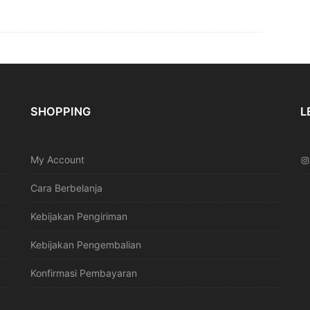
SHOPPING
L
My Account
Cara Berbelanja
Kebijakan Pengiriman
Kebijakan Pengembalian
Konfirmasi Pembayaran