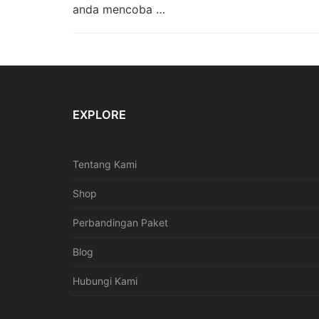
anda mencoba …
EXPLORE
Tentang Kami
Shop
Perbandingan Paket
Blog
Hubungi Kami