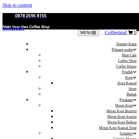
Skip to content
0878 2595 8155
Make Your Own Coffee Shop
My Account
0
MENU
Tentang Kami
Peluang usaha
Mini Cafe
Coffee Shop
Coffee House
Produk
Kopi
Kopi Kapsul
Sirup
Bubuk
Peralatan
Mesin Kopi
Mesin Kopi Bezzera
Mesin Kopi Astoria
Mesin Kopi Belleza
Mesin Kopi Kapsul Xtrat
Grinders