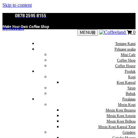
Skip to content
0878 2595 8155
Make Your Own Coffee Shop
My Account
0
MENU
Tentang Kami
Peluang usaha
Mini Cafe
Coffee Shop
Coffee House
Produk
Kopi
Kopi Kapsul
Sirup
Bubuk
Peralatan
Mesin Kopi
Mesin Kopi Bezzera
Mesin Kopi Astoria
Mesin Kopi Belleza
Mesin Kopi Kapsul Xtrat
Grinders