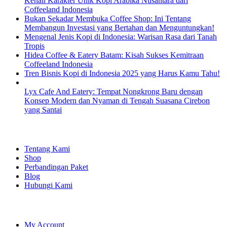
Kenali Karakter Unik Kopi Arabika Nusantara dari
Coffeeland Indonesia
Bukan Sekadar Membuka Coffee Shop: Ini Tentang
Membangun Investasi yang Bertahan dan Menguntungkan!
Mengenal Jenis Kopi di Indonesia: Warisan Rasa dari Tanah
Tropis
Hidea Coffee & Eatery Batam: Kisah Sukses Kemitraan
Coffeeland Indonesia
Tren Bisnis Kopi di Indonesia 2025 yang Harus Kamu Tahu!
Lyx Cafe And Eatery: Tempat Nongkrong Baru dengan
Konsep Modern dan Nyaman di Tengah Suasana Cirebon
yang Santai
EXPLORE
Tentang Kami
Shop
Perbandingan Paket
Blog
Hubungi Kami
SHOPPING
My Account