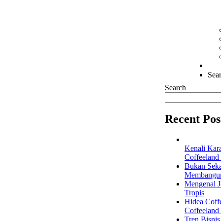
Sear
Search
Recent Pos
Kenali Kar
Coffeeland
Bukan Seka
Membangun 
Mengenal Je
Tropis
Hidea Coff
Coffeeland
Tren Bisni