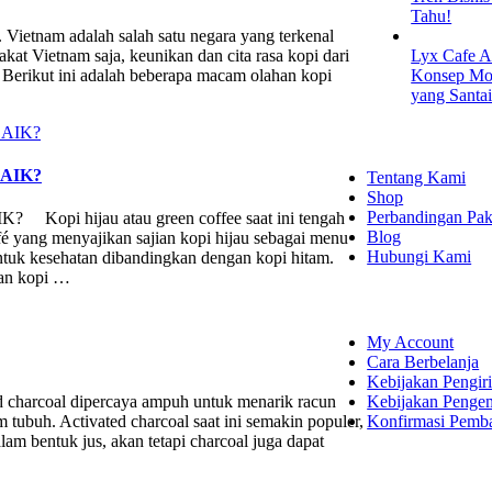
Tahu!
. Vietnam adalah salah satu negara yang terkenal
at Vietnam saja, keunikan dan cita rasa kopi dari
Lyx Cafe A
. Berikut ini adalah beberapa macam olahan kopi
Konsep Mod
yang Santa
EXPLORE
BAIK?
Tentang Kami
Shop
Perbandingan Pak
i hijau atau green coffee saat ini tengah
Blog
fé yang menyajikan sajian kopi hijau sebagai menu
Hubungi Kami
ntuk kesehatan dibandingkan dengan kopi hitam.
gan kopi …
SHOPPING
My Account
Cara Berbelanja
Kebijakan Pengir
Kebijakan Penge
harcoal dipercaya ampuh untuk menarik racun
Konfirmasi Pemb
tubuh. Activated charcoal saat ini semakin populer,
m bentuk jus, akan tetapi charcoal juga dapat
LET'S CON