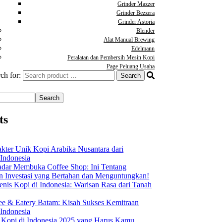
Grinder Mazzer
Grinder Bezzera
Grinder Astoria
Blender
Alat Manual Brewing
Edelmann
Peralatan dan Pembersih Mesin Kopi
Page Peluang Usaha
ch for:
Search
ts
akter Unik Kopi Arabika Nusantara dari
 Indonesia
dar Membuka Coffee Shop: Ini Tentang
Investasi yang Bertahan dan Menguntungkan!
nis Kopi di Indonesia: Warisan Rasa dari Tanah
ee & Eatery Batam: Kisah Sukses Kemitraan
 Indonesia
s Kopi di Indonesia 2025 yang Harus Kamu