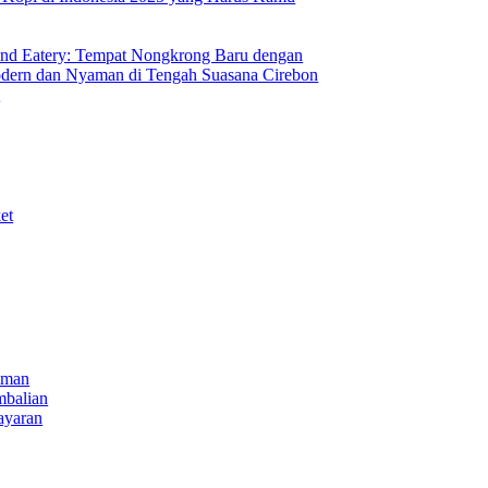
nd Eatery: Tempat Nongkrong Baru dengan
ern dan Nyaman di Tengah Suasana Cirebon
i
et
iman
mbalian
ayaran
NECT