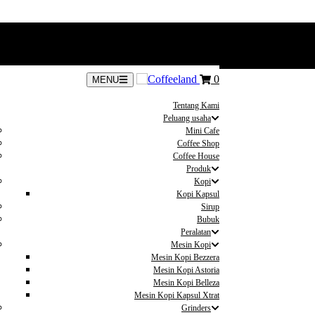
0
MENU
Tentang Kami
Peluang usaha
Mini Cafe
Coffee Shop
Coffee House
Produk
Kopi
Kopi Kapsul
Sirup
Bubuk
Peralatan
Mesin Kopi
Mesin Kopi Bezzera
Mesin Kopi Astoria
Mesin Kopi Belleza
Mesin Kopi Kapsul Xtrat
Grinders