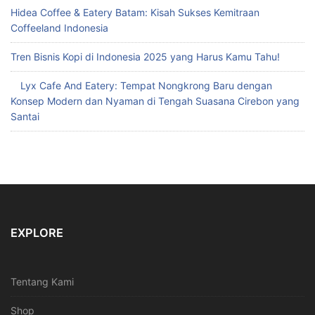
Hidea Coffee & Eatery Batam: Kisah Sukses Kemitraan
Coffeeland Indonesia
Tren Bisnis Kopi di Indonesia 2025 yang Harus Kamu Tahu!
Lyx Cafe And Eatery: Tempat Nongkrong Baru dengan
Konsep Modern dan Nyaman di Tengah Suasana Cirebon yang
Santai
EXPLORE
Tentang Kami
Shop