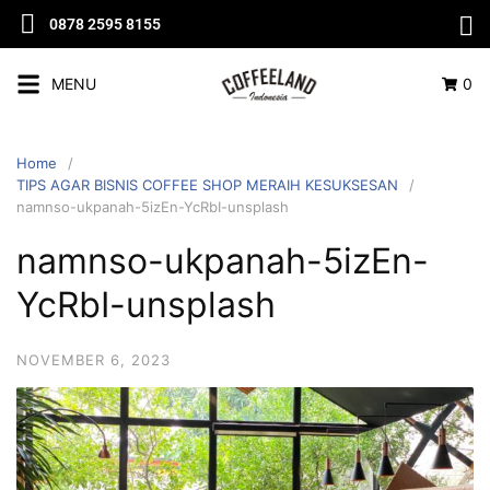
0878 2595 8155
MENU
0
Home
TIPS AGAR BISNIS COFFEE SHOP MERAIH KESUKSESAN
namnso-ukpanah-5izEn-YcRbI-unsplash
namnso-ukpanah-5izEn-
YcRbI-unsplash
NOVEMBER 6, 2023