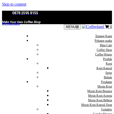
Skip to content
0878 2595 8155
Make Your Own Coffee Shop
My Account
0
MENU
Tentang Kami
Peluang usaha
Mini Cafe
Coffee Shop
Coffee House
Produk
Kopi
Kopi Kapsul
Sirup
Bubuk
Peralatan
Mesin Kopi
Mesin Kopi Bezzera
Mesin Kopi Astoria
Mesin Kopi Belleza
Mesin Kopi Kapsul Xtrat
Grinders