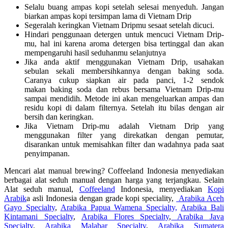
Selalu buang ampas kopi setelah selesai menyeduh. Jangan
biarkan ampas kopi tersimpan lama di Vietnam Drip
Segeralah keringkan Vietnam Dripmu sesaat setelah dicuci.
Hindari penggunaan detergen untuk mencuci Vietnam Drip-
mu, hal ini karena aroma detergen bisa tertinggal dan akan
mempengaruhi hasil seduhanmu selanjutnya
Jika anda aktif menggunakan Vietnam Drip, usahakan
sebulan sekali membersihkannya dengan baking soda.
Caranya cukup siapkan air pada panci, 1-2 sendok
makan baking soda dan rebus bersama Vietnam Drip-mu
sampai mendidih. Metode ini akan mengeluarkan ampas dan
residu kopi di dalam filternya. Setelah itu bilas dengan air
bersih dan keringkan.
Jika Vietnam Drip-mu adalah Vietnam Drip yang
menggunakan filter yang direkatkan dengan pemutar,
disarankan untuk memisahkan filter dan wadahnya pada saat
penyimpanan.
Mencari alat manual brewing? Coffeeland Indonesia menyediakan
berbagai alat seduh manual dengan harga yang terjangkau. Selain
Alat seduh manual,
Coffeeland
Indonesia, menyediakan
Kopi
Arabik
a asli Indonesia dengan grade kopi speciality,
Arabika Aceh
Gayo Specialty
,
Arabika Papua Wamena Specialty,
Arabika Bali
Kintamani Specialty
,
Arabika Flores Specialty
,
Arabika Java
Specialty
,
Arabika Malabar Specialty
,
Arabika Sumatera