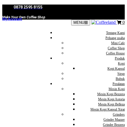
Skip
0878 2595 8155
to
content
Make Your Own Coffee Shop
My Account
0
MENU
Tentang Kami
Peluang usaha
Mini Cafe
Coffee Shop
Coffee House
Produk
Kopi
Kopi Kapsul
Sirup
Bubuk
Peralatan
Mesin Kopi
Mesin Kopi Bezzera
Mesin Kopi Astoria
Mesin Kopi Belleza
Mesin Kopi Kapsul Xtrat
Grinders
Grinder Mazzer
Grinder Bezzera