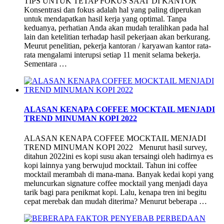
TIPS UNTUK TETAP FOKUS SAAT DI KANTOR
Konsentrasi dan fokus adalah hal yang paling diperukan
untuk mendapatkan hasil kerja yang optimal. Tanpa
keduanya, perhatian Anda akan mudah teralihkan pada hal
lain dan ketelitian terhadap hasil pekerjaan akan berkurang.
Meurut penelitian, pekerja kantoran / karyawan kantor rata-
rata mengalami interupsi setiap 11 menit selama bekerja.
Sementara …
ALASAN KENAPA COFFEE MOCKTAIL MENJADI
TREND MINUMAN KOPI 2022
ALASAN KENAPA COFFEE MOCKTAIL MENJADI
TREND MINUMAN KOPI 2022 Menurut hasil survey,
ditahun 2022ini es kopi susu akan tersaingi oleh hadirnya es
kopi lainnya yang berwujud mocktail. Tahun ini coffee
mocktail merambah di mana-mana. Banyak kedai kopi yang
meluncurkan signature coffee mocktail yang menjadi daya
tarik bagi para penikmat kopi. Lalu, kenapa tren ini begitu
cepat merebak dan mudah diterima? Menurut beberapa …