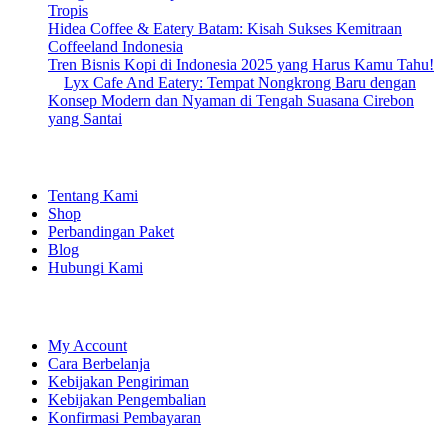
Tropis
Hidea Coffee & Eatery Batam: Kisah Sukses Kemitraan
Coffeeland Indonesia
Tren Bisnis Kopi di Indonesia 2025 yang Harus Kamu Tahu!
Lyx Cafe And Eatery: Tempat Nongkrong Baru dengan
Konsep Modern dan Nyaman di Tengah Suasana Cirebon
yang Santai
EXPLORE
Tentang Kami
Shop
Perbandingan Paket
Blog
Hubungi Kami
SHOPPING
My Account
Cara Berbelanja
Kebijakan Pengiriman
Kebijakan Pengembalian
Konfirmasi Pembayaran