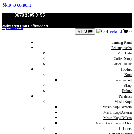
Skip to content
0878 2595 8155
Make Your Own Coffee Shop
My Account
0
MENU
Tentang Kami
Peluang usaha
Mini Cafe
Coffee Shop
Coffee House
Produk
Kopi
Kopi Kapsul
Sirup
Bubuk
Peralatan
Mesin Kopi
Mesin Kopi Bezzera
Mesin Kopi Astoria
Mesin Kopi Belleza
Mesin Kopi Kapsul Xtrat
Grinders