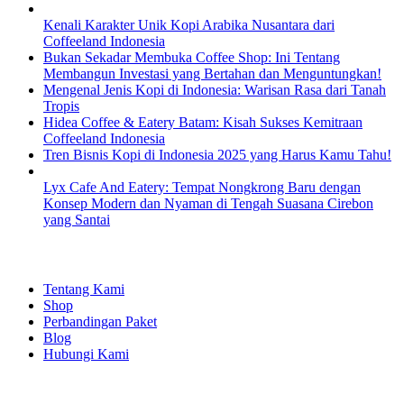
Kenali Karakter Unik Kopi Arabika Nusantara dari
Coffeeland Indonesia
Bukan Sekadar Membuka Coffee Shop: Ini Tentang
Membangun Investasi yang Bertahan dan Menguntungkan!
Mengenal Jenis Kopi di Indonesia: Warisan Rasa dari Tanah
Tropis
Hidea Coffee & Eatery Batam: Kisah Sukses Kemitraan
Coffeeland Indonesia
Tren Bisnis Kopi di Indonesia 2025 yang Harus Kamu Tahu!
Lyx Cafe And Eatery: Tempat Nongkrong Baru dengan
Konsep Modern dan Nyaman di Tengah Suasana Cirebon
yang Santai
EXPLORE
Tentang Kami
Shop
Perbandingan Paket
Blog
Hubungi Kami
SHOPPING