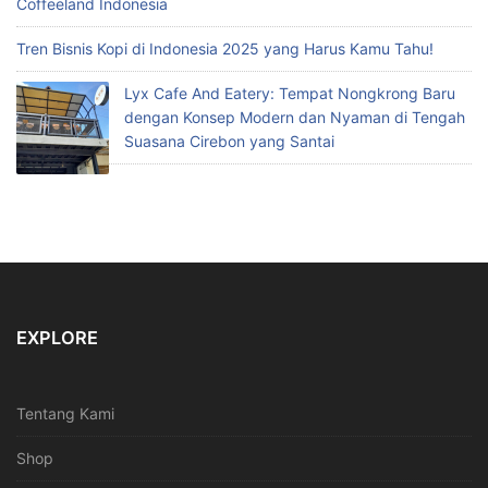
Coffeeland Indonesia
Tren Bisnis Kopi di Indonesia 2025 yang Harus Kamu Tahu!
Lyx Cafe And Eatery: Tempat Nongkrong Baru
dengan Konsep Modern dan Nyaman di Tengah
Suasana Cirebon yang Santai
EXPLORE
Tentang Kami
Shop